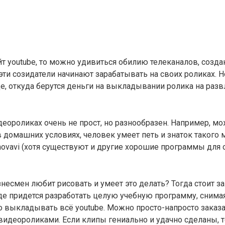
айт youtube, то можно удивиться обилию телеканалов, соз
ти созидатели начинают зарабатывать на своих роликах. Но
е, откуда берутся деньги на выкладывании ролика на раз
деороликах очень не прост, но разнообразен. Например, мо
 домашних условиях, человек умеет петь и знаток такого
movavi (хотя существуют и другие хорошие программы для 
несмен любит рисовать и умеет это делать? Тогда стоит з
де придется разработать целую учебную программу, снимая
о выкладывать всё youtube. Можно просто-напросто заказа
 видеороликами. Если клипы гениально и удачно сделаны, 