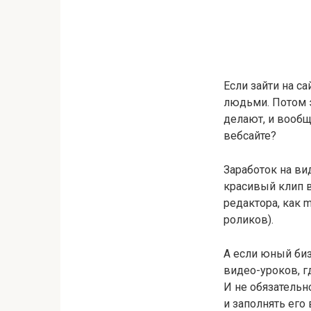
Если зайти на с
людьми. Потом э
делают, и вообщ
вебсайте?
Заработок на ви
красивый клип в
редактора, как 
роликов).
А если юный биз
видео-уроков, г
И не обязательн
и заполнять его