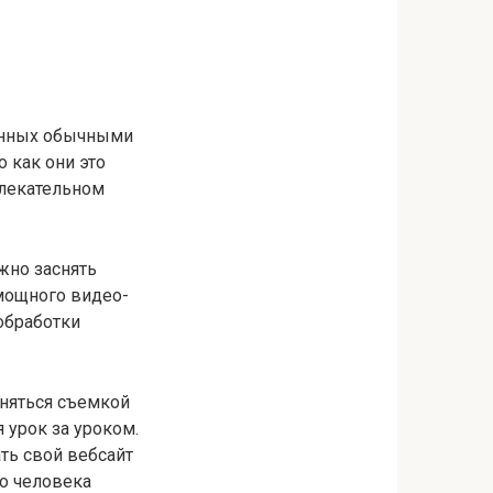
данных обычными
 как они это
влекательном
жно заснять
 мощного видео-
обработки
аняться съемкой
 урок за уроком.
ть свой вебсайт
то человека