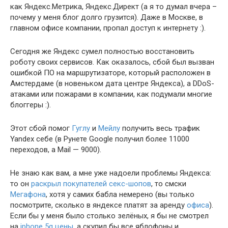
как Яндекс.Метрика, Яндекс.Директ (а я то думал вчера –
почему у меня блог долго грузится). Даже в Москве, в
главном офисе компании, пропал доступ к интернету :).
Сегодня же Яндекс сумел полностью восстановить
роботу своих сервисов. Как оказалось, сбой был вызван
ошибкой ПО на маршрутизаторе, который расположен в
Амстердаме (в новеньком дата центре Яндекса), а DDoS-
атаками или пожарами в компании, как подумали многие
блоггеры :).
Этот сбой помог
Гуглу
и
Мейлу
получить весь трафик
Yandex себе (в Рунете Google получил более 11000
переходов, а Mail — 9000).
Не знаю как вам, а мне уже надоели проблемы Яндекса:
то он
раскрыл покупателей секс-шопов
, то смски
Мегафона
, хотя у самих бабла немерено (вы только
посмотрите, сколько в яндексе платят за аренду
офиса
).
Если бы у меня было столько зелёных, я бы не смотрел
на
iphone 5g цены
, а скупил бы все яблофоны и