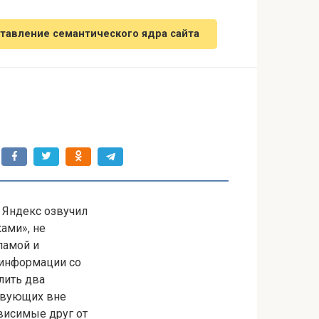
тавление семантического ядра сайта
 Яндекс озвучил
ами», не
ламой и
информации со
лить два
твующих вне
висимые друг от