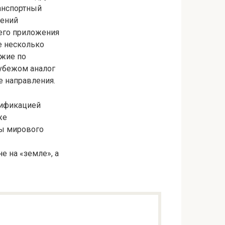
ранспортный
лений
его приложения
 несколько
жие по
рубежом аналог
е направления.
сификацией
же
ты мирового
е на «земле», а