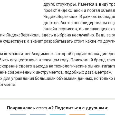
друга, структуры. Имеется в виду т
проект ЯндексТакси и портал объяв
ЯндексВертикаль. В рамках последн
должны быть консолидированы еще
онлайн-сервисов, выполняющих схо
ии. ЯндексВертикаль здесь выбрана неслучайно. Ведь за 
е существует, а значит разрабатывать стоит какие-то други
ия компании, необходимость которой продиктована дивер
быть осуществлена в текущем году. Поисковый бренд так
скорение своего выхода на технологические рынки-гиган
ание современных инструментов, подобных дата-центрам,
 для управления большими объемами данных, но только н
егменте.
Понравилась статья? Поделиться с друзьями: