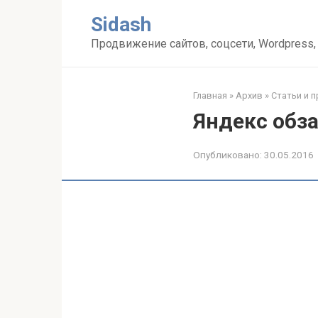
Перейти
Sidash
к
контенту
Продвижение сайтов, соцсети, Wordpress,
Главная
»
Архив
»
Статьи и 
Яндекс обз
Опубликовано:
30.05.2016