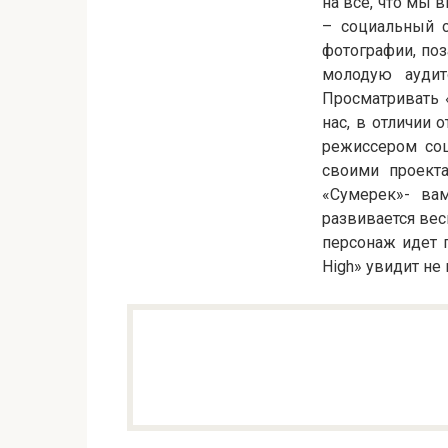
на все, что мы
– социальный с
фотографии, поз
молодую аудит
Просматривать «
нас, в отличии 
режиссером соц
своими проекта
«Сумерек»- вам
развивается вес
персонаж идет п
High» увидит не