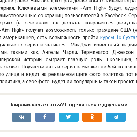
 видели ранее. Нам обещают рождение нового кинематогра
ериал. Ключевыми элементами «Aim High» будут, ауди
аимствованные со страниц пользователей в Facebook. Сер
орию (в основном, он должен понравиться девушка
Aim High» получат возможность только граждане США (ну
от американцев, есть возможность пройти
курсы 1с бухга
иального сериала является МакДжи, известный людям
ми, такими как, Ангелы Чарли, Терминатор. Джексон 
пирской истории, сыграет главную роль школьника, 
ь сюжет. Поучаствовать в сериале сможет любой пользов
о улице и видит на рекламном щите фото политика, тот 
 политика, а свое фото. Будет ли популярным такой проект,
Понравилась статья? Поделиться с друзьями: