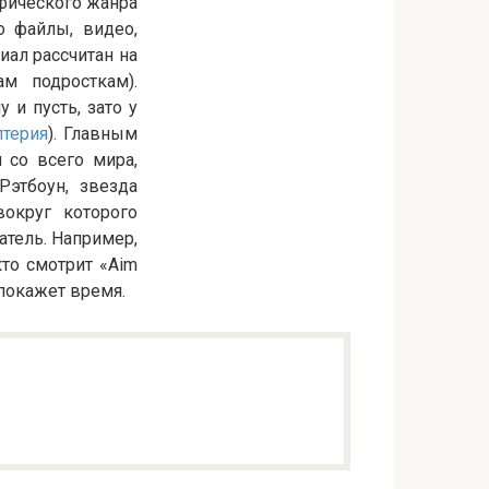
фического жанра
о файлы, видео,
иал рассчитан на
м подросткам).
 и пусть, зато у
лтерия
). Главным
 со всего мира,
Рэтбоун, звезда
вокруг которого
атель. Например,
кто смотрит «Aim
 покажет время.