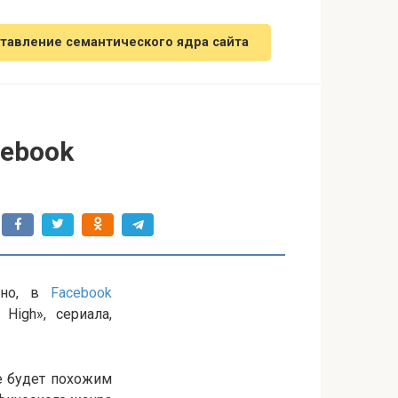
тавление семантического ядра сайта
cebook
вно, в
Facebook
High», сериала,
не будет похожим