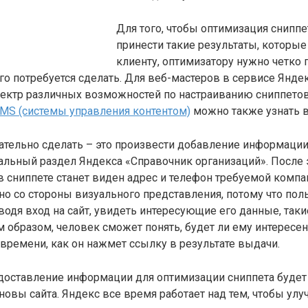
Для того, чтобы оптимизация сниппе
принести такие результаты, которы
клиенту, оптимизатору нужно четко 
того потребуется сделать. Для веб-мастеров в сервисе Янде
ектр различных возможностей по настраиванию сниппетов 
MS (системы управления контентом)
можно также узнать в
ательно сделать – это произвести добавление информации
альный раздел Яндекса «Справочник организаций». После 
в сниппете станет виден адрес и телефон требуемой компа
но со стороны визуального представления, потому что пол
водя вход на сайт, увидеть интересующие его данные, таки
м образом, человек сможет понять, будет ли ему интересен 
о времени, как он нажмет ссылку в результате выдачи.
доставление информации для оптимизации сниппета будет 
новы сайта. Яндекс все время работает над тем, чтобы улу