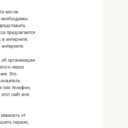
та могла
е необходимы
представить
кса предлагается
в интернете.
 интернете.
 об организации
этого через
нии. Это
ьзователь
е как телефон,
этот сайт или
зависеть от
чшить сервис,