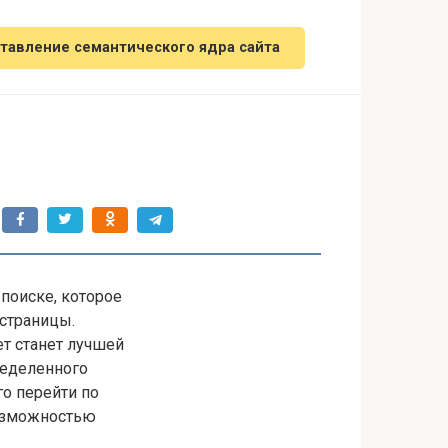
тавление семантического ядра сайта
 поиске, которое
 страницы.
т станет лучшей
еделенного
го перейти по
возможностью