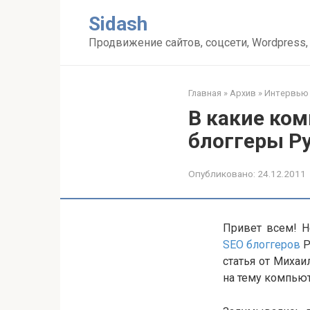
Перейти
Sidash
к
контенту
Продвижение сайтов, соцсети, Wordpress,
Главная
»
Архив
»
Интервью
В какие ко
блоггеры Р
Опубликовано:
24.12.2011
Привет всем! 
SEO блоггеров
Р
статья от Миха
на тему компьют