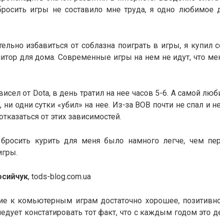
бросить игры не составило мне труда, я одно любимое 
тельно избавиться от соблазна поиграть в игры, я купил 
нитор для дома. Современные игры на нем не идут, что ме
висел от Dota, в день тратил на нее часов 5-6. А самой лю
t, ни одни сутки «убил» на нее. Из-за ВОВ почти не спал и не 
отказаться от этих зависимостей.
, бросить курить для меня было намного легче, чем пер
гры.
осийчук
, tods-blog.com.ua
ие к комьютерным играм достаточно хорошее, позитивное
следует констатировать тот факт, что с каждым годом это 