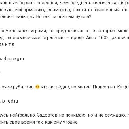
альный сериал полезней, чем среднестатистическая игра
новую информацию, возможно, какой-то жизненный опы
ксию пальцев. Но так ли она нам нужна?
зно увлекался играми, то предпочитал те, в которых мож
ер, экономические стратегии — вроде Anno 1603, различ
а и т.д.
 webmozg.ru
.
и прочее рубилово
играю редко, но метко. Подсел на Kingd
в
, b-red.ru
шусь нейтрально. Задротов не понимаю, но и не осуждаю
ить свое время так, как ему угодно.