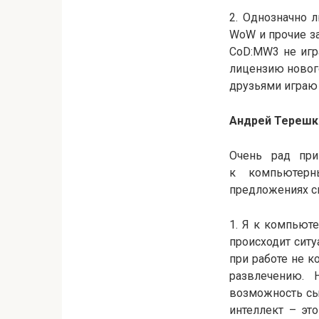
2. Однозначно 
WoW и прочие з
CoD:MW3 не игра
лицензию нового
друзьями играю в
Андрей Терешк
Очень рад при
к компьютерн
предложениях св
1. Я к компьют
происходит ситу
при работе не к
развлечению. 
возможность сы
интеллект – эт