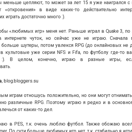
ы меньше цепляют, то может за лет 15 я уже наигрался с 
т «откровения» в виде каких-то действительно инте
их играть достаточно много :).
тобы «любимых игр» меня нет. Раньше играл в Quake 3, по
в интернете чуток, но сейчас уже не играю. Сначала
м больше шутеры, потом увлекся RPG (до онлайновых не 
в культовые уже серии NFS и Fifa, по футболу где-то ва
:). В целом, конечно, играю в разные игры, ес
вать.
в
, blog.bloggers.su
ным играм отношусь положительно, но они могут отнимат
нно различные RPG. Поэтому играю я редко и в основно
лечься от каких-то дел.
граю в PES, т.к. очень люблю футбол. Также обожаю всел
mer. По сути больше любимых игр нет, т.к. стабильно я иг