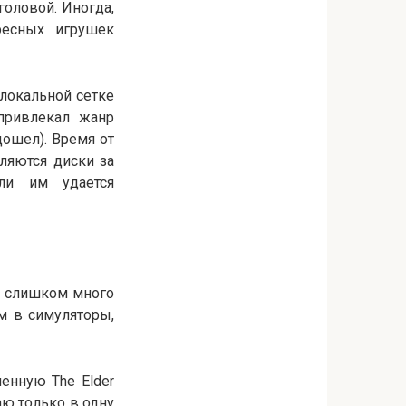
головой. Иногда,
ресных игрушек
 локальной сетке
 привлекал жанр
дошел). Время от
ляются диски за
ли им удается
ь слишком много
м в симуляторы,
енную The Elder
раю только в одну