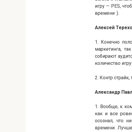
игру — PES, что
времени :).
Алексей Терех
1. Конечно пол
маркетинга, та
собирают аудито
количество игру
2. Контр страйк
Александр Пав
1. Вообще, к к
как и все рове
осознал, что н
времени. Лучше