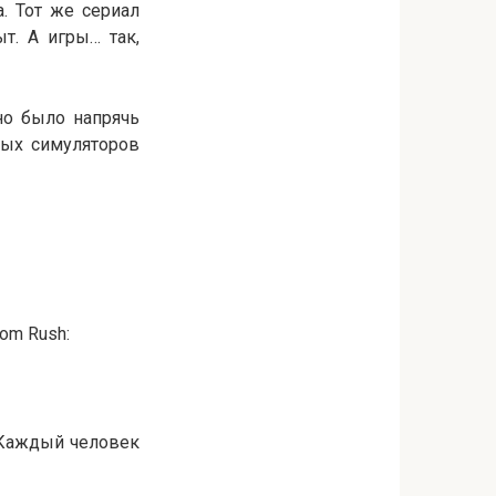
. Тот же сериал
т. А игры… так,
но было напрячь
ных симуляторов
om Rush:
. Каждый человек