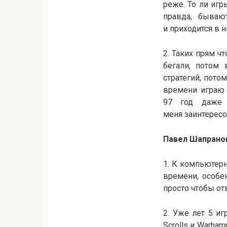
реже. То ли игр
правда, бываю
и приходится в н
2. Таких прям ч
бегали, потом 
стратегий, пото
времени играю 
97 год даже 
меня заинтересо
Павел Шапрано
1. К компьютер
времени, особе
просто чтобы отв
2. Уже лет 5 и
Scrolls и Warham