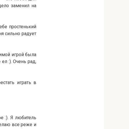
дело заменил на
себе простенький
ня сильно радует
бимой игрой была
ел :). Очень рад,
естать играть в
 :). Я любитель
делаю все реже и