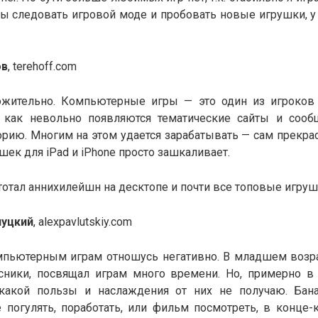
бы следовать игровой моде и пробовать новые игрушки, у
ов
, terehoff.com
ожительно. Компьютерные игры — это один из игроков
к как невольно появляются тематические сайты и сооб
рию. Многим на этом удается зарабатывать — сам прекра
шек для iPad и iPhone просто зашкаливает.
, тотал аннихилейшн на десктопе и почти все топовые игруш
луцкий
, alexpavlutskiy.com
омпьютерным играм отношусь негативно. В младшем возрас
сники, посвящал играм много времени. Но, примерно в
икакой пользы и наслаждения от них не получаю. Бан
 погулять, поработать, или фильм посмотреть, в конце-к