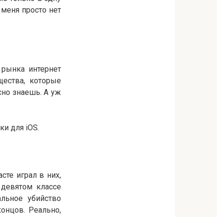
 меня просто нет
 рынка интернет
щества, которые
сно знаешь. А уж
ки для iOS.
те играл в них,
 девятом классе
альное убийство
онцов. Реально,