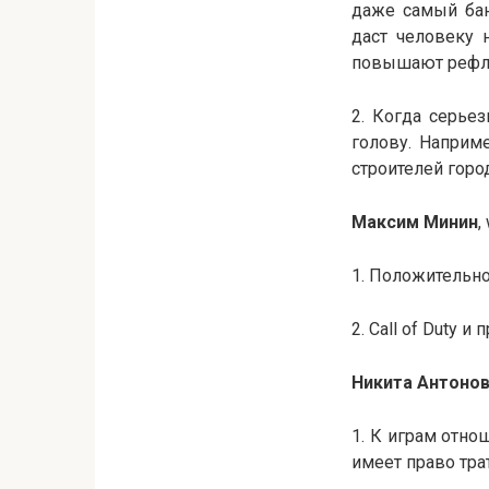
даже самый бан
даст человеку 
повышают рефле
2. Когда серье
голову. Наприм
строителей город
Максим Минин
,
1. Положительно
2. Call of Duty 
Никита Антоно
1. К играм отно
имеет право трат