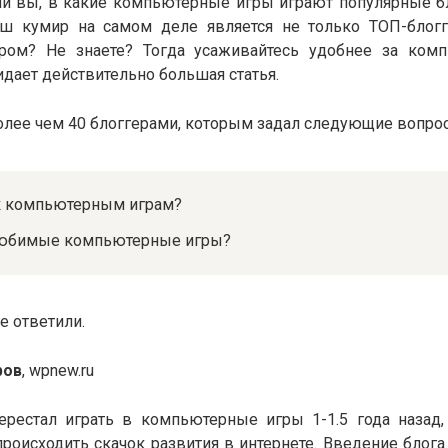
и вы, в какие компьютерные игры играют популярные б
ш кумир на самом деле является не только ТОП-блогг
ром? Не знаете? Тогда усаживайтесь удобнее за комп
дает действительно большая статья.
олее чем 40 блоггерами, которым задал следующие вопро
 к компьютерным играм?
 любимые компьютерные игры?
е ответили.
ров
, wpnew.ru
ерестал играть в компьютерные игры 1-1.5 года назад,
роисходить скачок развития в интернете. Введение блога