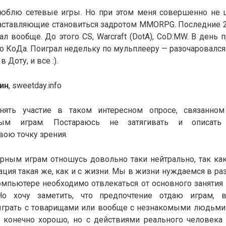
люблю сетевые игры. Но при этом меня совершенно не ц
аставляющие становиться задротом MMORPG. Последние 2
л вообще. До этого CS, Warcraft (DotA), CoD:MW. В день
 КоДа. Поиграл недельку по мульплееру — разочаровался.
 Доту, и все :).
ин
, sweetday.info
нять участие в таком интересном опросе, связанно
ым играм. Постараюсь не затягивать и описать
ою точку зрения.
ерным играм отношусь довольно таки нейтрально, так ка
ация такая же, как и с жизни. Мы в жизни нуждаемся в раз
омпьютере необходимо отвлекаться от основного занятия
Но хочу заметить, что предпочтение отдаю играм, 
грать с товарищами или вообще с незнакомыми людьми
о конечно хорошо, но с действиями реального человека