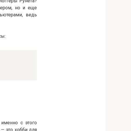
логгеры Рунета?
ером, но и еще
ьютерами, ведь
сы:
 именно с этого
 — это хобби для