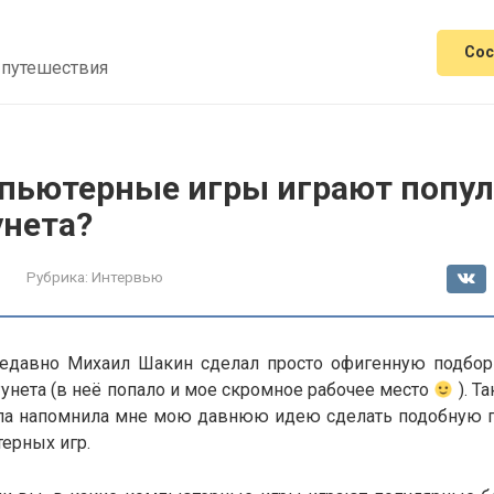
Сос
 путешествия
мпьютерные игры играют попу
унета?
Рубрика:
Интервью
Недавно Михаил Шакин сделал просто офигенную подбо
унета (в неё попало и мое скромное рабочее место
). Т
ила напомнила мне мою давнюю идею сделать подобную п
ерных игр.