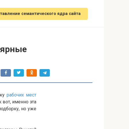
тавление семантического ядра сайта
лярные
рку
рабочих мест
ак вот, именно эта
одборку, но уже