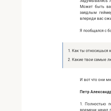
Задумывались л
Может быть ва
заядлым гейме
впереди вас ожи
Я пообщался с б
1. Как ты относишься
2. Какие твои самые
И вот что они мн
Петр Александ
1. Полностью п
времени начал п