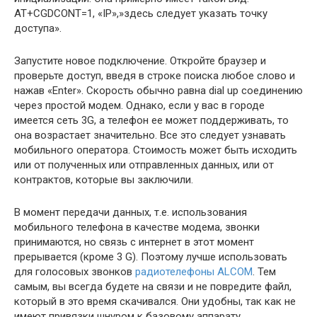
AT+CGDCONT=1, «IP»,»здесь следует указать точку
доступа».
Запустите новое подключение. Откройте браузер и
проверьте доступ, введя в строке поиска любое слово и
нажав «Enter». Скорость обычно равна dial up соединению
через простой модем. Однако, если у вас в городе
имеется сеть 3G, а телефон ее может поддерживать, то
она возрастает значительно. Все это следует узнавать
мобильного оператора. Стоимость может быть исходить
или от полученных или отправленных данных, или от
контрактов, которые вы заключили.
В момент передачи данных, т.е. использования
мобильного телефона в качестве модема, звонки
принимаются, но связь с интернет в этот момент
прерывается (кроме 3 G). Поэтому лучше использовать
для голосовых звонков
радиотелефоны ALCOM
. Тем
самым, вы всегда будете на связи и не повредите файл,
который в это время скачивался. Они удобны, так как не
имеют привязки шнуром к базовому аппарату.