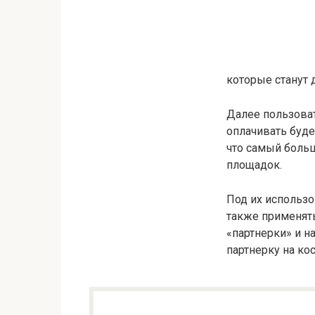
которые станут 
Далее пользоват
оплачивать буде
что самый боль
площадок.
Под их использ
также применять
«партнерки» и н
партнерку на ко