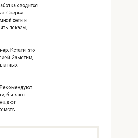
работка сводится
а. Сперва
мной сети и
пить показы,
ер. Кстати, это
рией. Заметим,
платных
. Рекомендуют
ти, бывают
змещают
комств.