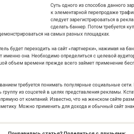
Суть одного из способов данного за
к элементарной перепродаже трафик
следует зарегистрироваться в рекла
сделать баннер. Потом требуется ку
демонстрироваться на самых разных площадках.
ель будет переходить на сайт «партнерки», нажимая на банн
т именно она. Необходимо определиться с целевой аудито
шой объем времени прежде всего займет применение бес
ованием требуется понимать популярные социальные сети
 группу из соцсетей в целях представления рекламы. Кста
апрямую от компаний. Известно, что на женском сайте ра
сметику. Можно применить для дохода и обычный сайт зна
Понравилась статья? Поделиться с друзьями: