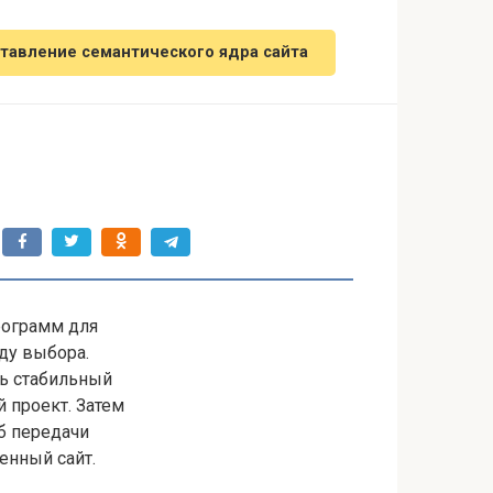
тавление семантического ядра сайта
рограмм для
ду выбора.
ть стабильный
 проект. Затем
б передачи
енный сайт.