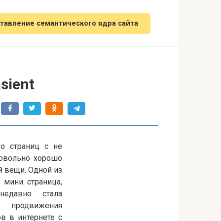
тавление семантического ядра сайта
sient
о страниц с не
овольно хорошо
й вещи. Одной из
а мини страница,
недавно стала
и продвижения
в в интернете с