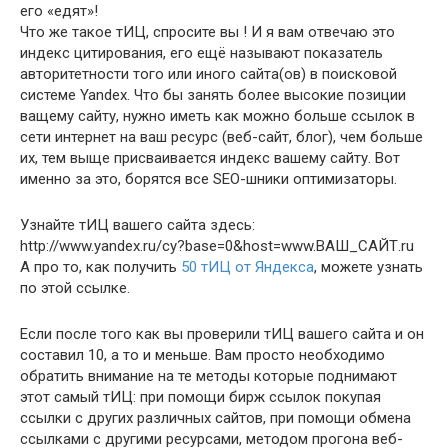
его «едят»!
Что же такое тИЦ, спросите вы ! И я вам отвечаю это
индекс цитирования, его ещё называют показатель
авторитетности того или иного сайта(ов) в поисковой
системе Yandex. Что бы занять более высокие позиции
ващему сайту, нужно иметь как можно больше ссылок в
сети интернет на ваш ресурс (веб-сайт, блог), чем больше
их, тем выще присваивается индекс вашему сайту. Вот
именно за это, борятся все SEO-шники оптимизаторы.
Узнайте тИЦ вашего сайта здесь:
http://www.yandex.ru/cy?base=0&host=www.ВАШ_САЙТ.ru
А про то, как получить
50 тИЦ от Яндекса
, можете узнать
по этой ссылке.
Если после того как вы проверили тИЦ вашего сайта и он
составил 10, а то и меньше. Вам просто необходимо
обратить внимание на те методы которые поднимают
этот самый тИЦ: при помощи бирж ссылок покупая
ссылки с других различных сайтов, при помощи обмена
ссылками с другими ресурсами, методом прогона веб-