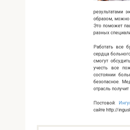
результатами э
образом, можно
Это поможет па
разных специали
Работать все б
сердца больного
смогут обсудит
учесть все пож
состоянии боль
безопасное. Ме
отрасль получит
Постовой:
Ингу
сайте http://ingus