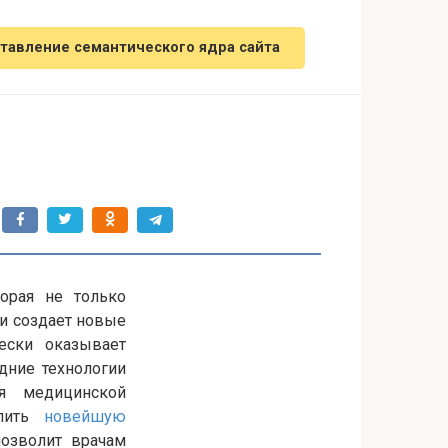
тавление семантического ядра сайта
торая не только
и создает новые
ески оказывает
дние технологии
ля медицинской
елить
новейшую
позволит врачам