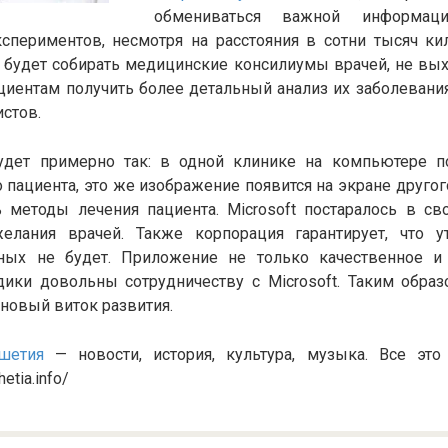
обмениваться важной информацие
кспериментов, несмотря на расстояния в сотни тысяч ки
 будет собирать медицинские консилиумы врачей, не выхо
циентам получить более детальный анализ их заболевани
стов.
удет примерно так: в одной клинике на компьютере 
 пациента, это же изображение появится на экране другог
ь методы лечения пациента. Microsoft постаралось в с
елания врачей. Также корпорация гарантирует, что 
ных не будет. Приложение не только качественное и
дики довольны сотрудничеству с Microsoft. Таким обра
 новый виток развития.
шетия
— новости, история, культура, музыка. Все эт
hetia.info/