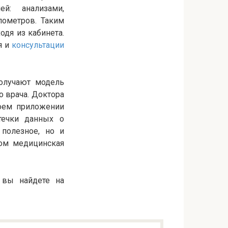
й: анализами,
лометров. Таким
дя из кабинета.
я и
консультации
получают модель
о врача. Доктора
воем приложении
утечки данных о
 полезное, но и
зом медицинская
о вы найдете на