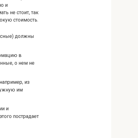
о и
ть не стоит, так
сокую стоимость.
русные) должны
ормацию в
нные, о нем не
например, из
нужную им
ми и
этого пострадает