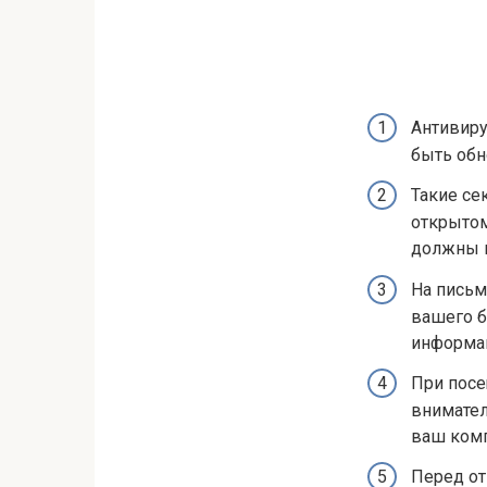
Антивиру
быть обн
Такие се
открытом
должны н
На письм
вашего б
информа
При посе
внимател
ваш ком
Перед от