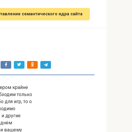
тавление семантического ядра сайта
ером крайне
обходим только
 для игр, то о
бходимо
 и другие
 днём
ли вашему