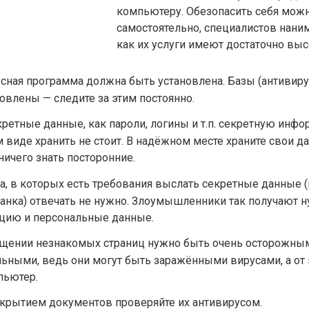
компьютеру. Обезопасить себя можн
самостоятельно, специалистов нанима
как их услуги имеют достаточно вы
сная программа должна быть установлена. Базы (антиви
овлены — следите за этим постоянно.
кретные данные, как пароли, логины и т.п. секретную инф
 виде хранить не стоит. В надёжном месте храните свои да
ичего знать посторонние.
а, в которых есть требования выслать секретные данные (
анка) отвечать не нужно. Злоумышленники так получают 
цию и персональные данные.
щении незнакомых страниц нужно быть очень осторожны
ьными, ведь они могут быть заражёнными вирусами, а от 
пьютер.
крытием документов проверяйте их антивирусом.