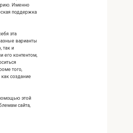
орию. Именно
еская поддержка
себя эта
разные варианты
 так и
и его контентом,
оситься
роме того,
 как создание
 помощью этой
блемам сайта,