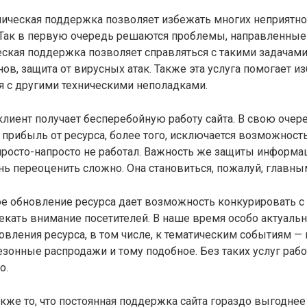
ническая поддержка позволяет избежать многих неприятно
. Так в первую очередь решаются проблемы, направленные
ческая поддержка позволяет справляться с такими задачам
нов, защита от вирусных атак. Также эта услуга помогает и
я с другими техническими неполадками.
клиент получает бесперебойную работу сайта. В свою очер
 прибыль от ресурса, более того, исключается возможност
т просто-напросто не работал. Важность же защиты информа
ь переоценить сложно. Она становиться, пожалуй, главны
е обновление ресурса дает возможность конкурировать с
екать внимание посетителей. В наше время особо актуаль
овления ресурса, в том числе, к тематическим событиям —
сезонные распродажи и тому подобное. Без таких услуг рабо
о.
же то, что постоянная поддержка сайта гораздо выгодне