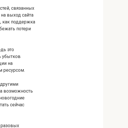
стей, связанных
 на выход сайта
и, как поддержка
збежать потери
едь это
ь убытков
ции на
м ресурсом.
 другими
на возможность
 новогодние
тать сейчас
е разовых