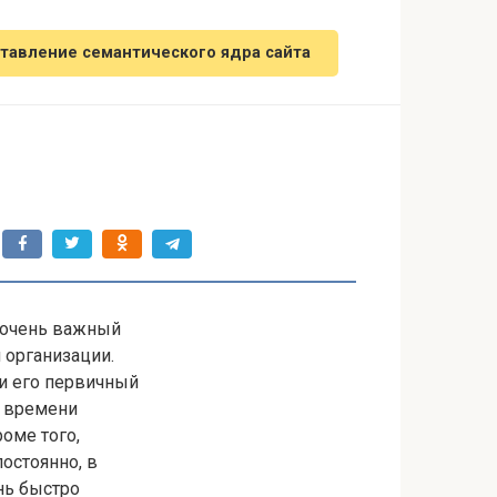
тавление семантического ядра сайта
очень важный
 организации.
к и его первичный
т времени
роме того,
остоянно, в
нь быстро