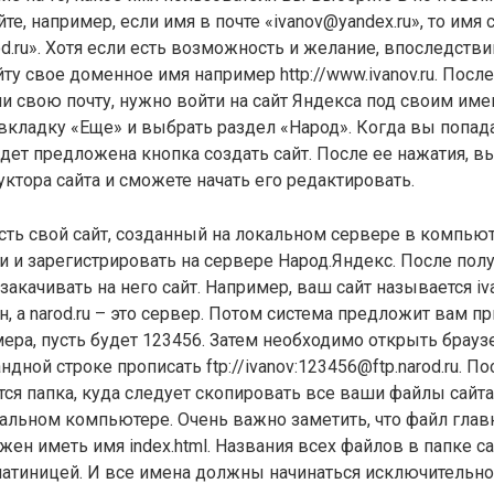
йте, например, если имя в почте «ivanov@yandex.ru», то имя 
arod.ru». Хотя если есть возможность и желание, впоследст
ту свое доменное имя например http://www.ivanov.ru. После
и свою почту, нужно войти на сайт Яндекса под своим име
вкладку «Еще» и выбрать раздел «Народ». Когда вы попад
удет предложена кнопка создать сайт. После ее нажатия, в
уктора сайта и сможете начать его редактировать.
есть свой сайт, созданный на локальном сервере в компьют
 и зарегистрировать на сервере Народ.Яндекс. После полу
акачивать на него сайт. Например, ваш сайт называется ivan
ин, а narod.ru – это сервер. Потом система предложит вам 
ера, пусть будет 123456. Затем необходимо открыть браузе
андной строке прописать ftp://ivanov:123456@ftp.narod.ru. П
тся папка, куда следует скопировать все ваши файлы сайта
кальном компьютере. Очень важно заметить, что файл гла
жен иметь имя index.html. Названия всех файлов в папке 
атиницей. И все имена должны начинаться исключительно