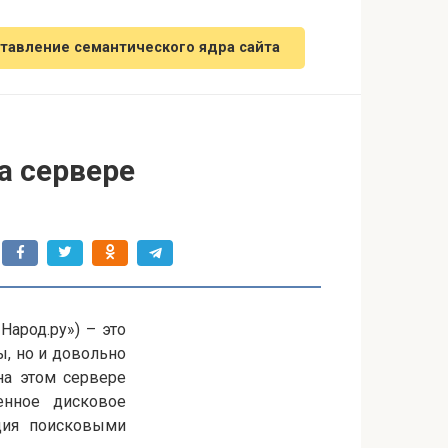
тавление семантического ядра сайта
а сервере
Народ.ру») – это
ы, но и довольно
на этом сервере
енное дисковое
ация поисковыми