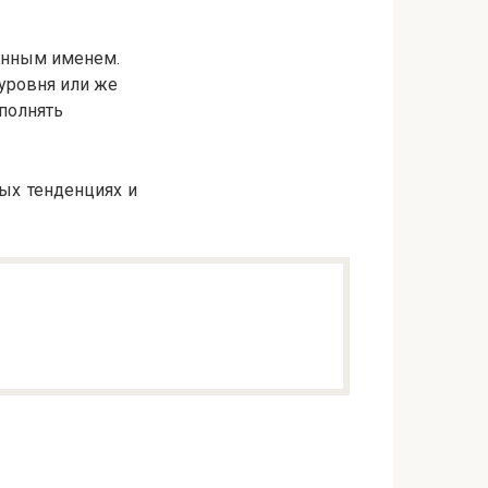
менным именем.
уровня или же
аполнять
вых тенденциях и