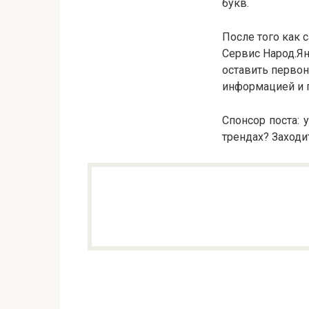
букв.
После того как 
Сервис Народ.Я
оставить первон
информацией и п
Спонсор поста: 
трендах? Заходите