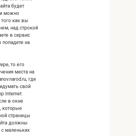
сайта будет
вии можно
 того как вы
нем, над строкой
аете в сервис
ы попадете на
ере, то его
чения места на
ov.narod.ru, где
придумать свой
р Internet
осле в окне
, которые
вной страницы
сайта должны
 с маленьких