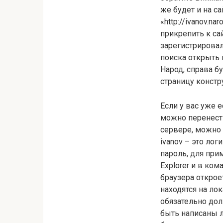
же будет и на са
«http://ivanov.n
прикрепить к сай
зарегистрировал
поиска открыть 
Народ, справа б
страницу констр
Если у вас уже 
можно перенести
сервере, можно з
ivanov – это лог
пароль, для прим
Explorer и в ком
браузера открое
находятся на ло
обязательно дол
быть написаны л