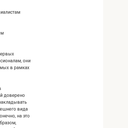
иалистам
им
первых
сионалам, они
емых в рамках
в
ой доверено
 закладывать
нешнего вида
онечно, на это
образом,