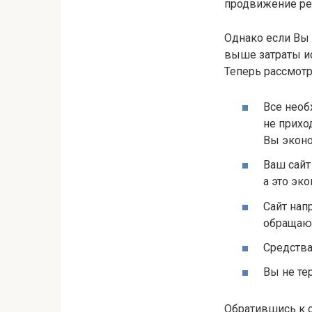
продвижение ре
Однако если Вы 
выше затраты и
Теперь рассмотр
Все необ
не приход
Вы эконо
Ваш сайт
а это эк
Сайт нап
обращают
Средства
Вы не те
Обратившись к с