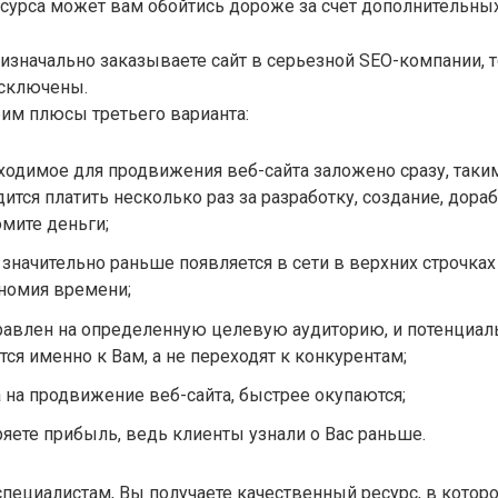
сурса может вам обойтись дороже за счет дополнительных
изначально заказываете сайт в серьезной SEO-компании, 
сключены.
им плюсы третьего варианта:
ходимое для продвижения веб-сайта заложено сразу, таки
ится платить несколько раз за разработку, создание, дорабо
мите деньги;
 значительно раньше появляется в сети в верхних строчка
ономия времени;
равлен на определенную целевую аудиторию, и потенциа
ся именно к Вам, а не переходят к конкурентам;
 на продвижение веб-сайта, быстрее окупаются;
ряете прибыль, ведь клиенты узнали о Вас раньше.
пециалистам, Вы получаете качественный ресурс, в котор