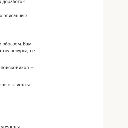
 доработок.
то описанные
м образом, Вам
тку ресурса, т.е.
х поисковиков —
льные клиенты
ом учтены