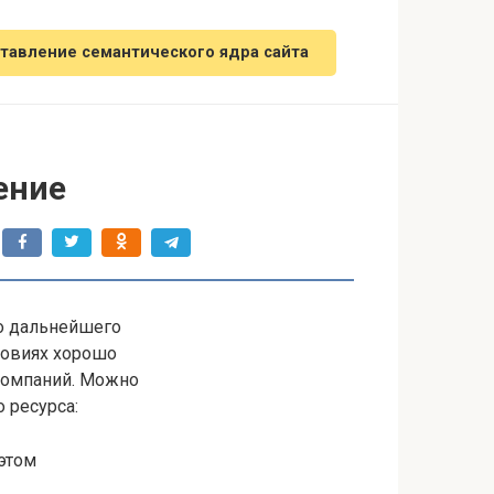
тавление семантического ядра сайта
ение
го дальнейшего
ловиях хорошо
компаний. Можно
 ресурса:
 этом