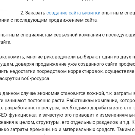
2. Заказать
создание сайта визитки
опытным спец
ании с последующим продвижением сайта.
к опытным специалистам серьезной компании с последующ
айта.
сэкономить, многие руководители выбирают один из двух 
дущем, доверяя продвижение уже созданного сайта профес
нить недостатки посредством корректировок, осуществля
аскрутки веб-ресурса.
в данном случае экономия становится ложной, т.к. затраты 
и начинают постоянно расти. Работникам компании, котор
 разработанного ресурса, необходимо дорабатывать его:
EO-функционал, и зачастую это приводит к изменениям в
жания в целом, структуры, его отдельных разделов и т.д. К
лько затраты времени, но и материальных средств. Таким 