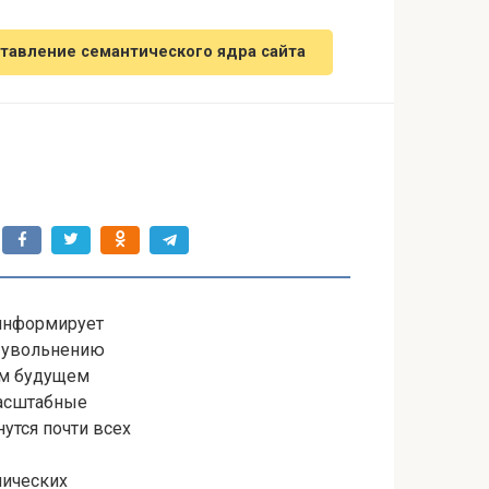
тавление семантического ядра сайта
 информирует
у увольнению
ем будущем
масштабные
утся почти всех
нических