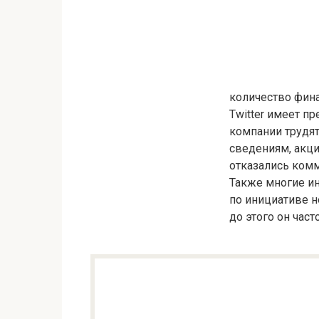
количество фина
Twitter имеет п
компании трудят
сведениям, акц
отказались комм
Также многие и
по инициативе н
до этого он час