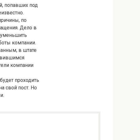
й, попавших под
еизвестно.
причины, по
ащения. Дело в
ы уменьшить
аботы компании.
данным, в штате
оявившимся
тели компании
будет проходить
а свой пост. Но
и.