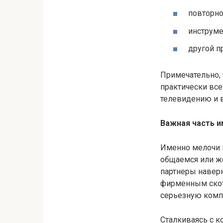
повторно
инструме
другой п
Примечательно, 
практически все
телевидению и в
Важная часть 
Именно мелочи 
общаемся или ж
партнеры навер
фирменным скот
серьезную комп
Сталкиваясь с к