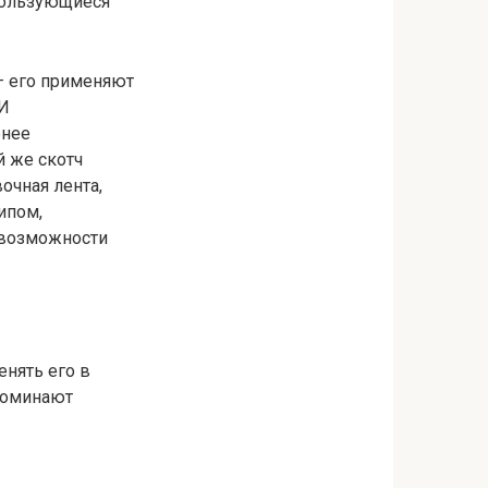
пользующиеся
– его применяют
 И
бнее
й же скотч
очная лента,
ипом,
 возможности
енять его в
поминают