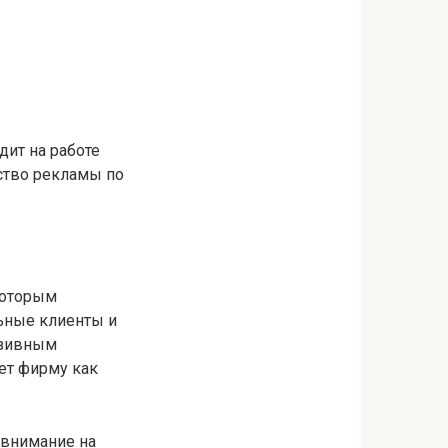
дит на работе
ство рекламы по
которым
ьные клиенты и
юзивным
ет фирму как
 внимание на