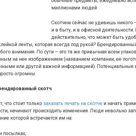
обычные предметы, ежедневно ис
миллионами людей.
Скотчем сейчас не удивишь никого 
и в быту, и в офисной деятельности.
действительно, что может быть удо
лейкой ленты, которая всегда под рукой? Брендированны
бого внимания. По сути – это та же привычная всем упаков
нным на нее изображением (названием компании, ее логот
нными или другой важной информацией). Потенциальные
просто огромны.
рендированный скотч
, что стоит только
заказать печать на скотче
и начать прим
ости, начинают происходить изменения. Люди невольно за
ние которой встречается им на:
и посылках;