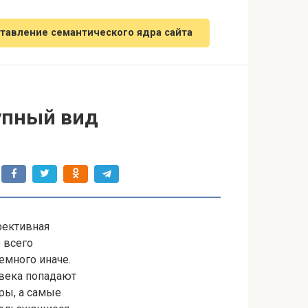
тавление семантического ядра сайта
упный вид
фективная
е всего
емного иначе.
овека попадают
ры, а самые