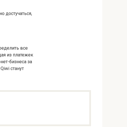
о достучаться,
ределить все
дая из платежек
нет-бизнеса за
Qiwi станут