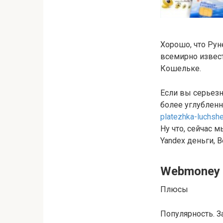
Хорошо, что Рун
всемирно извест
Кошельке.
Если вы серьезн
более углубленн
platezhka-luchs
Ну что, cейчас 
Yandex деньги, В
Webmoney 
Плюсы
Популярность. З