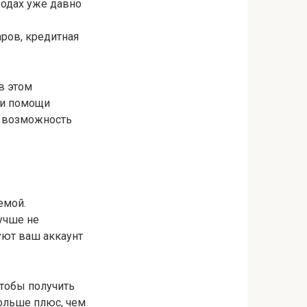
родах уже давно
ров, кредитная
в этом
ри помощи
и возможность
емой.
учше не
уют ваш аккаунт
чтобы получить
больше плюс, чем