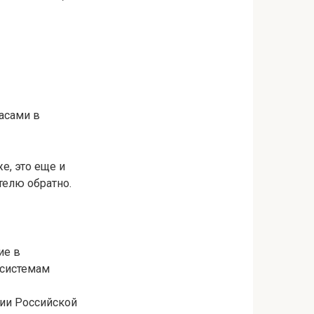
асами в
е, это еще и
телю обратно.
ие в
 системам
рии Российской