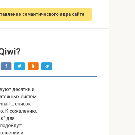
тавление семантического ядра сайта
Qiwi?
вуют десятки и
латежных систем
mail … список
о. К сожалению,
к” для
подойдут:
полнении и