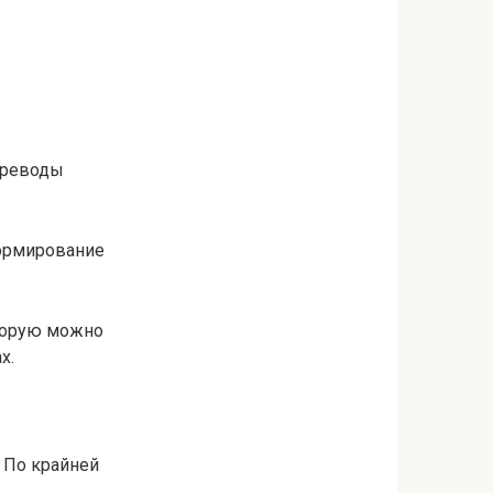
ереводы
формирование
оторую можно
х.
 По крайней