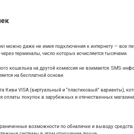
лек
iwi можно даже не имея подключения к интернету — все п
через терминалы, число которых исчисляется тысячами.
ного кошелька на другой комиссия не взимается. SMS-ин
яется на бесплатной основе.
та Киви VISA (виртуальный и “пластиковый” варианты), к
я оплаты покупок в зарубежных и отечественных магазина
граниченные возможности по обналичке и выводу средств.
атежные системы в этом отношении лучше.