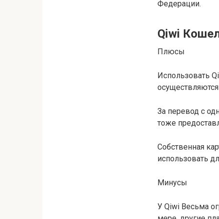
Федерации.
Qiwi Коше
Плюсы
Использовать Q
осуществляются 
За перевод с од
тоже предоставл
Собственная кар
использовать дл
Минусы
У Qiwi Весьма о
мере, другие пл