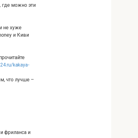
, где можно эти
м не хуже
money и Киви
прочитайте
n24.ru/kakaya-
м, что лучше –
и фриланса и