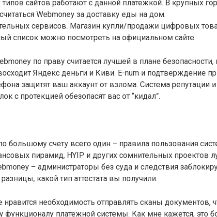
 типов сайтов работают с данной платежкой. В крупных го
считаться Webmoney за доставку еды на дом.
тельных сервисов. Магазин купли/продажи цифровых това
ный список можно посмотреть на официальном сайте.
ebmoney по праву считается лучшей в плане безопасности, 
восходит Яндекс деньги и Киви. E-num и подтверждение п
фона защитят ваш аккаунт от взлома. Система репутации 
ок с протекцией обезопасят вас от “кидал”.
о большому счету всего один – правила пользования сист
нсовых пирамид, HYIP и других сомнительных проектов л
bmoney – администраторы без суда и следствия заблокир
 разницы, какой тип аттестата вы получили.
 нравится необходимость отправлять сканы документов, 
у функционалу платежной системы. Как мне кажется, это 