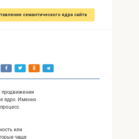
тавление семантического ядра сайта
и продвижении
ое ядро. Именно
 процесс
ность или
оторые чаще