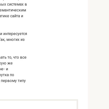
вых системах в
семантическим
тике сайта и
и интересуется
ак, многих из
ть то, что все
акую же
не- и
утка по
 первому типу