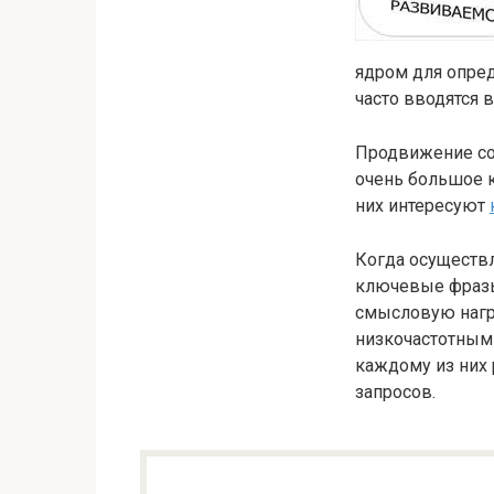
ядром для опред
часто вводятся 
Продвижение сос
очень большое к
них интересуют
Когда осуществл
ключевые фразы
смысловую нагру
низкочастотными
каждому из них
запросов.