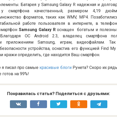
лементы. Батарея у Samsung Galaxy R надежная и долгов
 у смартфона качественный, размером 4,19 дюйма
ножество форматов, таких как WMV, MP4. Позаботилис
табильной работе пользователя в интернете, в телефон
 смартфон
Samsung Galaxy R
оснащен богатым и полезн
 Благодаря ОС Android 2.3, владелец смартфона по
ым приложениям Samsung, играм, видеофайлам. Так
безопасности устройства, оснастив его функцией Find My
аи кражи определить, где находится Ваш смартфон.
е я писал про самые
красивые блоги
Рунета? Скоро их ряд
е готов на 99%!
Понравилась статья? Поделиться с друзьями: