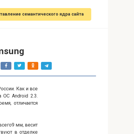
тавление семантического ядра сайта
amsung
оссии. Как и все
 ОС Android 2.3.
емя, отличается
всего9 мм, весит
твуют в отделке