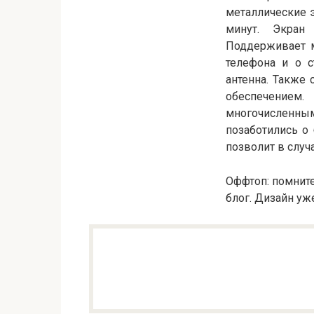
металлические э
минут. Экран
Поддерживает м
телефона и о с
антенна. Также
обеспечением.
многочисленн
позаботились о 
позволит в случ
Оффтоп: помнит
блог. Дизайн уж