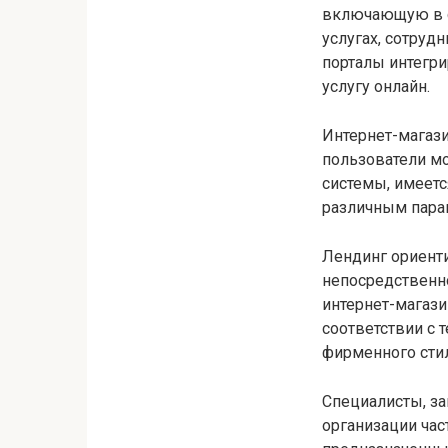
включающую в с
услугах, сотруд
порталы интегри
услугу онлайн.
Интернет-магазин
пользователи м
системы, имеетс
различным пара
Лендинг ориенти
непосредственно
интернет-магази
соответствии с
фирменного стил
Специалисты, з
организации час