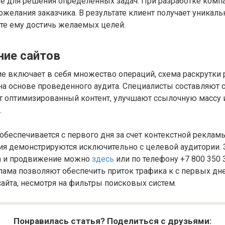
е для решения определенных задач. При разработке комп
ожелания заказчика. В результате клиент получает уникал
те ему достичь желаемых целей.
ие сайтов
е включает в себя множество операций, схема раскрутки 
на основе проведенного аудита. Специалисты составляют 
т оптимизированный контент, улучшают ссылочную массу
.
обеспечивается с первого дня за счет контекстной реклам
ия демонстрируются исключительно с целевой аудитории. 
та и продвижение можно
здесь
или по телефону +7 800 350 
лама позволяют обеспечить приток трафика к с первых дн
айта, несмотря на фильтры поисковых систем.
Понравилась статья? Поделиться с друзьями: