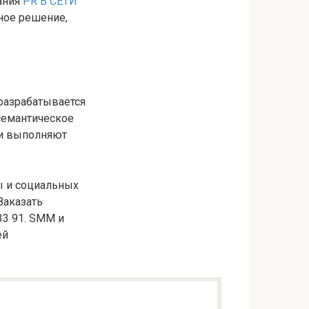
ания
PR В СЕТИ
ьное решение,
разрабатывается
семантическое
 и выполняют
ы и социальных
Заказать
33 91. SMM и
ей