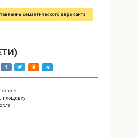
тавление семантического ядра сайта
ЕТИ)
ентов в
ь площадку,
осле