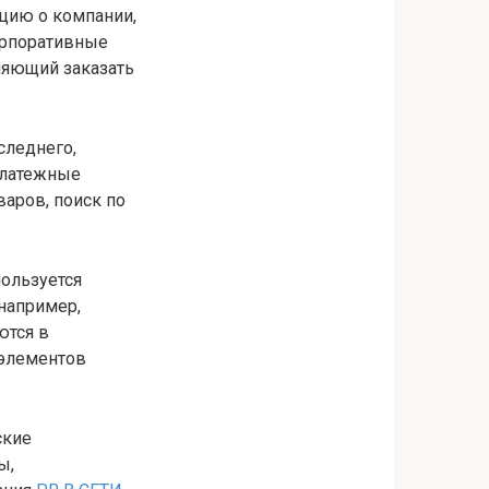
цию о компании,
корпоративные
ляющий заказать
следнего,
платежные
аров, поиск по
пользуется
например,
ются в
 элементов
ские
ы,