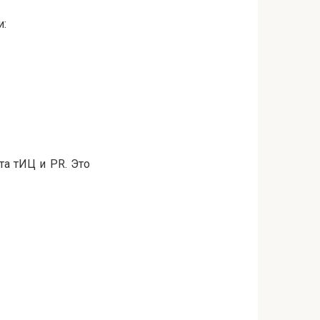
и:
та тИЦ и PR. Это