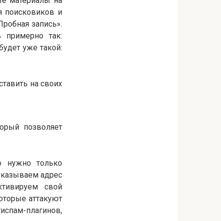
те материалы на
я поисковиков и
Пробная запись».
ь примерно так:
будет уже такой:
ставить на своих
орый позволяет
го нужно только
 указываем адрес
активируем свой
которые аттакуют
тиспам-плагинов,