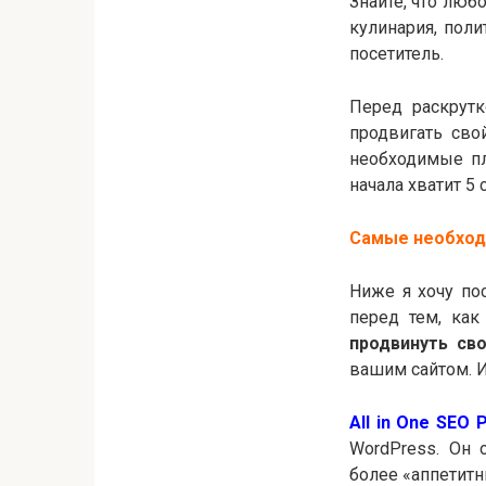
Знайте, что любо
кулинария, пол
посетитель.
Перед раскрутк
продвигать сво
необходимые пл
начала хватит 5 
Самые необхо
Ниже я хочу по
перед тем, как
продвинуть св
вашим сайтом. И
All in One SEO 
WordPress. Он 
более «аппетитн