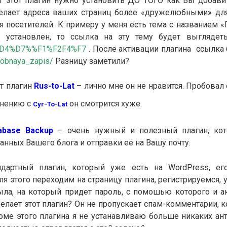
 этот плагин нужно установить ДО ТОГО как Вы добави
делает адреса ваших страниц более «дружелюбными» дл
 посетителей. К примеру у меня есть тема с названием «
 установлен, то ссылка на эту тему будет выглядет
ru/%D4%D7%%F1%F2F4%F7
. После активации плагина ссылка 
probnaya_zapis/
Разницу заметили?
т плагин
Rus-to-Lat
– лично мне он не нравится. Пробовал 
внению с
он смотрится хуже.
Cyr-To-Lat
abase Backup
– очень нужный и полезный плагин, кот
данных Вашего блога и отправки её на Вашу почту.
ндартный плагин, который уже есть на
WordPress, е
ля этого переходим на страницу плагина, регистрируемся,
мыла, на который придет пароль, с помошью которого и 
делает этот плагин? Он не пропускает спам-комментарии, 
оме этого плагина я не устанавливаю больше никаких ан