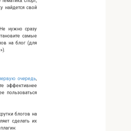
 тематика: спорт,
у найдется свой
 Не нужно сразу
становите самые
ов на блог (для
»).
первую очередь
,
ете эффективнее
ее пользоваться
крутки блогов на
ляет сделать их
плагин: