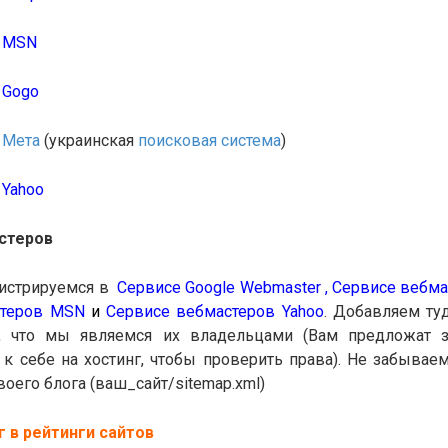
в MSN
 Gogo
 Мета
(украинская
поисковая система
)
 Yahoo
стеров
гистрируемся в
Сервисе Google Webmaster
,
Сервисе вебма
стеров MSN
и
Сервисе вебмастеров Yahoo
. Добавляем ту
, что мы являемся их владельцами (Вам предложат за
к себе на хостинг, чтобы проверить права). Не забывае
воего блога (ваш_сайт/sitemap.xml)
 в рейтинги сайтов