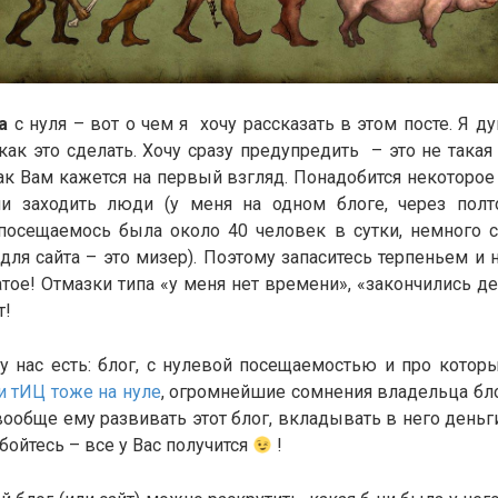
а
с нуля – вот о чем я хочу рассказать в этом посте. Я 
 как это сделать. Хочу сразу предупредить – это не такая
как Вам кажется на первый взгляд. Понадобится некоторое
и заходить люди (у меня на одном блоге, через пол
посещаемось была около 40 человек в сутки, немного 
для сайта – это мизер). Поэтому запаситесь терпеньем и 
атое! Отмазки типа «у меня нет времени», «закончились де
т!
 у нас есть: блог, с нулевой посещаемостью и про котор
и тИЦ тоже на нуле
, огромнейшие сомнения владельца бло
 вообще ему развивать этот блог, вкладывать в него деньг
е бойтесь – все у Вас получится
!