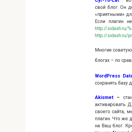
Cyr-To-La
t
– вот
свой блог. Он 
«приятными» для
Если плагин не
http://sidash.
http://sidash.ru/
Многие советую
блогах – по сра
WordPress Dat
сохранять базу 
Akismet
–
ста
активировать. Д
своего сайта, 
плагин. Что же 
на Ваш блог. Кр