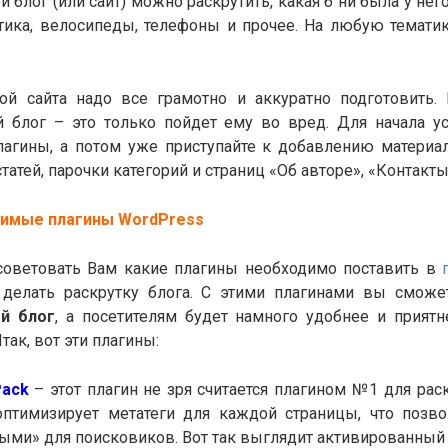
й блог (или сайт) можно раскрутить, какая б ни была у него
итика, велосипеды, телефоны и прочее. На любую тематик
ой сайта надо все грамотно и аккуратно подготовить.
й блог – это только пойдет ему во вред. Для начала у
агины, а потом уже приступайте к добавлению материал
статей, парочки категорий и страниц «Об авторе», «Контакты
димые плагины
WordPress
советовать Вам какие плагины необходимо поставить в
 делать раскрутку блога. С этими плагинами вы смож
ой блог
, а посетителям будет намного удобнее и приятн
так, вот эти плагины:
Pack
– этот плагин не зря считается плагином №1 для рас
оптимизирует метатеги для каждой страницы, что позво
ыми» для поисковиков. Вот так выглядит активированный 