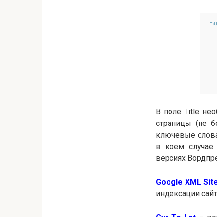
В поле Title н
страницы (не б
ключевые слова 
в коем случае 
версиях Вордпре
Google XML Sit
индексации сайт