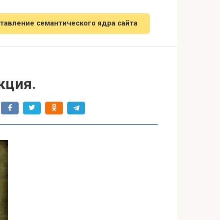
тавление семантического ядра сайта
кция.