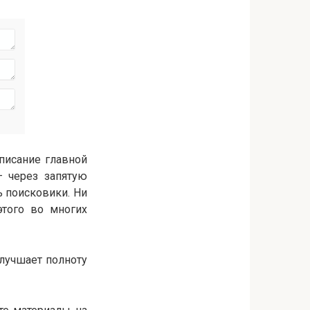
писание главной
– через запятую
ь поисковики. Ни
этого во многих
улучшает полноту