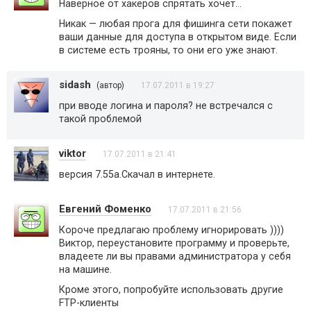
Наверное от хакеров спрятать хочет…
Никак — любая прога для фишинга сети покажет
ваши данные для доступа в открытом виде. Если
в системе есть трояны, то они его уже знают.
sidash
(автор)
17.07.2011 в 19:27
при вводе логина и пароля? не встречался с
такой проблемой
viktor
17.07.2011 в 21:41
версия 7.55а.Скачал в интернете.
Евгений Фоменко
17.07.2011 в 21:56
Короче предлагаю проблему игнорировать ))))
Виктор, переустановите программу и проверьте,
владеете ли вы правами администратора у себя
на машине.
Кроме этого, попробуйте использовать другие
FTP-клиенты