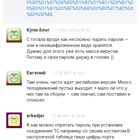
0%B0%D1%87%D0%B0%D1%82%D1%8C+%D0%B1%D
0%B5%D1%81%D0%BF%D0%BB%D0%B0%D1%82%D0
%BD%D0%BE
Купи блог
14.05.2011 в 09:46
С тотала вроде как несложно тырить пароли —
они в незашифрованном виде хранятся.
Думаю для этого уже есть масса вирусов.
Потому я свои пароли держу в голове ))
Евгений
17.06.2011 в 10:11
Там очень часто идет английская версия. Много
телодвижений пустых выходит + мало ли что у
них там за сборки — сам скачал, сам поставил и
спокоен.
arkadjar
17.06.2011 в 10:30
А как можно спрятать пароль при установке
соединения TC например со своим хостингом.В
настроечной таблице пишу цифры порта