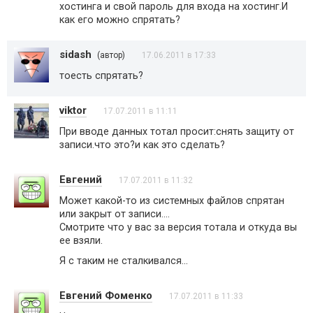
хостинга и свой пароль для входа на хостинг.И
как его можно спрятать?
sidash
(автор)
17.06.2011 в 17:33
тоесть спрятать?
viktor
17.07.2011 в 11:11
При вводе данных тотал просит:снять защиту от
записи.что это?и как это сделать?
Евгений
17.07.2011 в 11:32
Может какой-то из системных файлов спрятан
или закрыт от записи….
Смотрите что у вас за версия тотала и откуда вы
ее взяли.
Я с таким не сталкивался…
Евгений Фоменко
17.07.2011 в 11:33