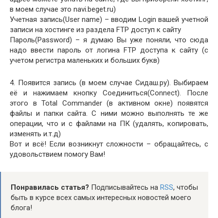
в моем случае это navi.beget.ru)
Учетная запись(User name) – вводим Login вашей учетной
записи на хостинге из раздела FTP доступ к сайту
Пароль(Password) – я думаю Вы уже поняли, что сюда
надо ввести пароль от логина FTP доступа к сайту (с
учетом регистра маленьких и больших букв)
4. Появится запись (в моем случае Сидаш.ру). Выбираем
её и нажимаем кнопку Соединиться(Connect). После
этого в Total Commander (в активном окне) появятся
файлы и папки сайта. С ними можно выполнять те же
операции, что и с файлами на ПК (удалять, копировать,
изменять и.т.д)
Вот и всё! Если возникнут сложности – обращайтесь, с
удовольствием помогу Вам!
Понравилась статья?
Подписывайтесь на
RSS
, чтобы
быть в курсе всех самых интересных новостей моего
блога!