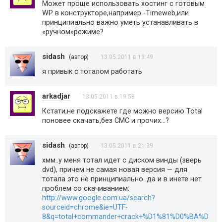
Может проще использовать хостинг с готовым
WP в конструкторе,например -Timeweb,или
принципиально важно уметь устанавливать в
«ручном»режиме?
sidash
(автор)
13.05.2011 в 19:49
я привык с тоталом работать
arkadjar
13.05.2011 в 19:58
Кстати,не подскажете где можно версию Total
поновее скачать,без СМС и прочих…?
sidash
(автор)
13.05.2011 в 21:39
хмм..у меня тотал идет с диском винды (зверь
dvd), причем не самая новая версия — для
тотала это не принципиально. да и в инете нет
проблем со скачиванием:
http://www.google.com.ua/search?
sourceid=chrome&ie=UTF-
8&q=total+commander+crack+%D1%81%D0%BA%D