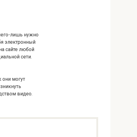
Всего-лишь нужно
ебя электронный
на сайте любой
иальной сети.
 они могут
озникнуть
дством видео.