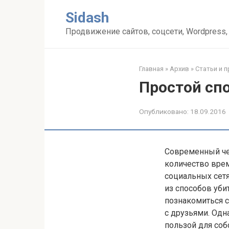
Перейти
Sidash
к
контенту
Продвижение сайтов, соцсети, Wordpress,
Главная
»
Архив
»
Статьи и 
Простой спо
Опубликовано:
18.09.2016
Современный че
количество врем
социальных сетя
из способов убит
познакомиться с
с друзьями. Одн
пользой для соб