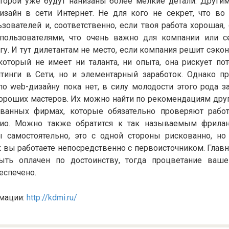
которой уже будут нанизаны более мелкие детали. Други
изайн в сети Интернет. Не для кого не секрет, что во
ователей и, соответственно, если твоя работа хорошая,
ользователями, что очень важно для компании или с
гу. И тут дилетантам не место, если компания решит сэк
который не имеет ни таланта, ни опыта, она рискует по
тинги в Сети, но и элементарный заработок. Однако п
о web-дизайну пока нет, в силу молодости этого рода за
 хороших мастеров. Их можно найти по рекомендациям дру
ованных фирмах, которые обязательно проверяют рабо
лио. Можно также обратится к так называемым фрилан
 самостоятельно, это с одной стороны рискованно, но
к вы работаете непосредственно с первоисточником. Главн
ыть оплачен по достоинству, тогда процветание ваше
еспечено.
мации:
http://kdmi.ru/