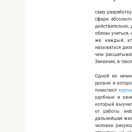
саму разработку
сфере абсолютн
действительно, 
обязан учиться,
же каждый, кт
называться диза
чем расшатыват
Заказчик, в тако
Одной из немно
уровне и которо
помогают
курсы
удобные и каче
который выучил
от работы web
дальнейшая жизн
человек рисующ