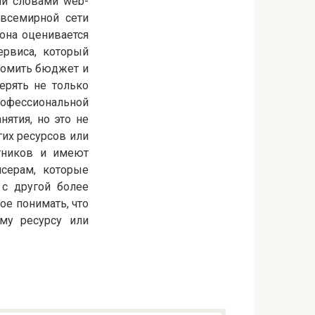
ми словами web-
 всемирной сети
 она оценивается
ервиса, который
ономить бюджет и
терять не только
рофессиональной
нятия, но это не
гих ресурсов или
тников и имеют
серам, которые
 с другой более
ое понимать, что
му ресурсу или