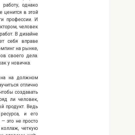
 работу, однако
е ценится в этой
ти профессии. И
ектором, человек
работ. В дизайне
ет себя вправе
емпинг на рынке,
ов своего дела.
как у новичка.
вана на должном
аучиться отлично
 чтобы создавать
ряд ли человек,
й продукт. Ведь
ресурса, и его
 — это не просто
 коллаж, четкую