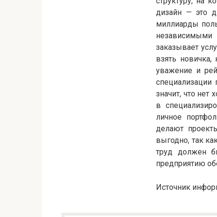
структуру, на 
дизайн — это д
миллиарды польз
независимыми п
заказывает услу
взять новичка, 
уважение и рей
специализации п
значит, что нет
в специализир
личное портфо
делают проекты
выгодно, так ка
труд должен б
предприятию об
Источник инфор