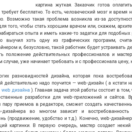
картина жуткая. Заказчик готов оплатить
 требует бесплатно. То есть, человеческий мозг и время н
о. Возможно такая проблема возникла из-за доступнос
для того, чтобы стать хорошим врачом или, скажем, архит
 набираться опыта и иметь какие-то задатки для подобных 
о выучил хоть одну из графических программ, счита
йнером и, безусловно, такой работник будет устраивать д
ь положение действительных профессионалов и мастер
м случае, уже начинает требовать и с профессионала цену, 
гих разновидностей дизайна, которая пока востребо
й действительно надо поучится — web-дизайн ( а кстати н
 web дизайна
). Главная задача этой работы состоит в том,
ственные разработки для web-приложений и сайтов. В
 пару приемов в редакторе, сможет создать качественны
-дизайнера во многом зависит и востребованность 
ь (продвижение, удобство и т.д.). Конечно, web-дизайнер
ий картинки. В первую очередь, мастер создает некий