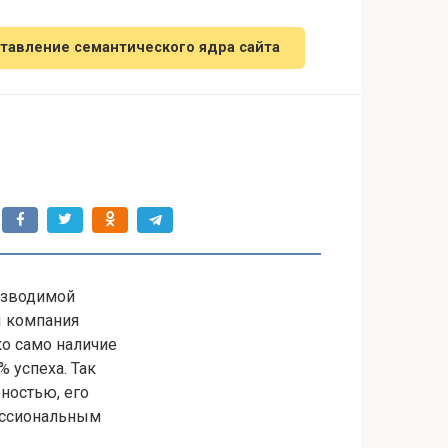
тавление семантического ядра сайта
изводимой
ы компания
ко само наличие
% успеха. Так
рностью, его
ессиональным