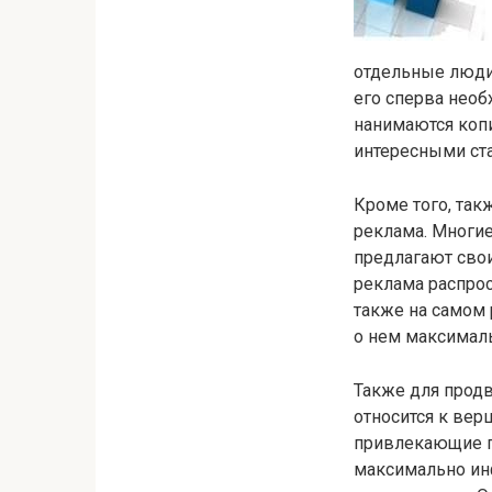
отдельные люди,
его сперва необ
нанимаются копи
интересными ст
Кроме того, так
реклама. Многи
предлагают свои
реклама распрос
также на самом 
о нем максималь
Также для продв
относится к вер
привлекающие по
максимально инф