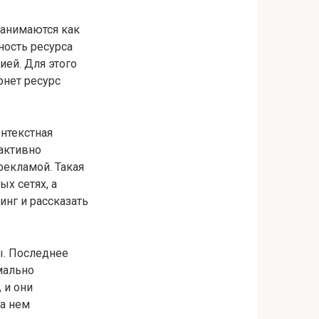
занимаются как
ность ресурса
ей. Для этого
рнет ресурс
онтекстная
 активно
рекламой. Такая
х сетях, а
инг и рассказать
ы. Последнее
мально
 и они
на нем