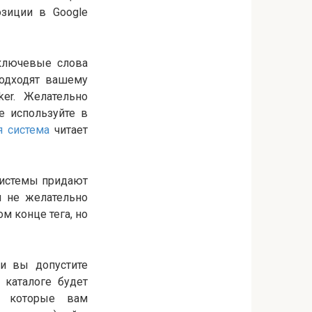
зиции в Google
 ключевые слова
подходят вашему
ker. Желательно
е используйте в
я система
читает
 системы придают
и не желательно
м конце тега, но
ли вы допустите
 каталоге будет
, которые вам