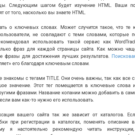
ицы. Следующим шагом будет изучение HTML. Ваши по
т от того, насколько вы знаете HTML.
ать о ключевых словах. Может случится такое, что те
ользователи, не совпадают с теми словами, которые 
комендовал использовать такой сервис как WordTrac
лько фраз для каждой страницы сайта. Как можно чащ
е фразы для достижения лучших результатов.
Поискова
еляет» его благодаря ключевым словам.
 знакомы с тегами TITLE. Они очень важны, так как все
ое значение. Этот тег помещается в ключевые слова 
ругими фразами. Название копании можно добавить в само
 если вам как-то нужно его использовать.
сация вашего сайта так же зависит от каталогов. Ес
ки при регистрации в каталогах, поменять описание в
ому я настоятельно рекомендую читать инструкции