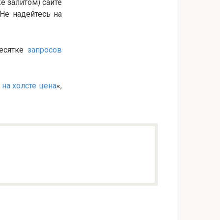
е залитом) сайте
Не надейтесь на
десятке
запросов
 на холсте цена
«,