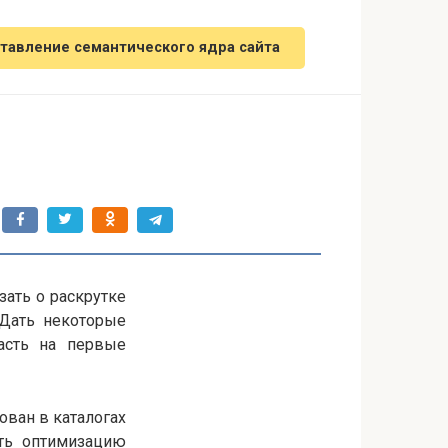
тавление семантического ядра сайта
зать о раскрутке
 Дать некоторые
асть на первые
ован в каталогах
ть оптимизацию