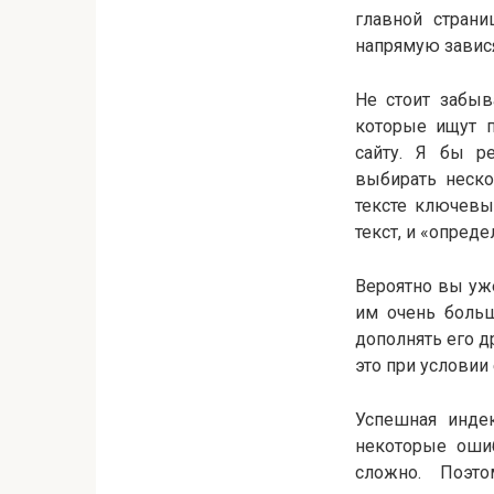
главной стран
напрямую завися
Не стоит забыв
которые ищут п
сайту. Я бы ре
выбирать неско
тексте ключевы
текст, и «опред
Вероятно вы уже
им очень больш
дополнять его д
это при условии
Успешная индек
некоторые ошиб
сложно. Поэт