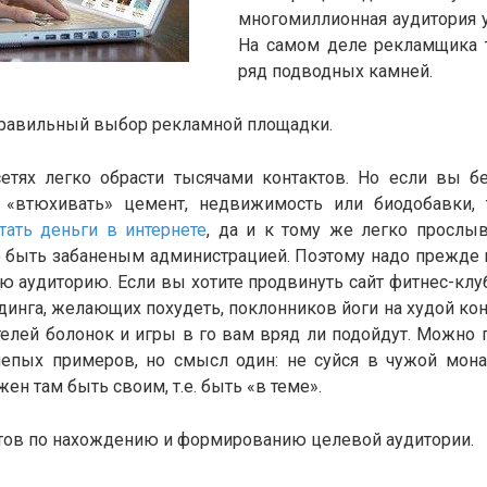
многомиллионная аудитория у
На самом деле рекламщика т
ряд подводных камней.
 правильный выбор рекламной площадки.
етях легко обрасти тысячами контактов. Но если вы б
 «втюхивать» цемент, недвижимость или биодобавки,
тать деньги в интернете
, да и к тому же легко прослы
о быть забаненым администрацией. Поэтому надо прежде 
 аудиторию. Если вы хотите продвинуть сайт фитнес-клу
динга, желающих похудеть, поклонников йоги на худой кон
телей болонок и игры в го вам вряд ли подойдут. Можно 
лепых примеров, но смысл один: не суйся в чужой мон
ен там быть своим, т.е. быть «в теме».
тов по нахождению и формированию целевой аудитории.