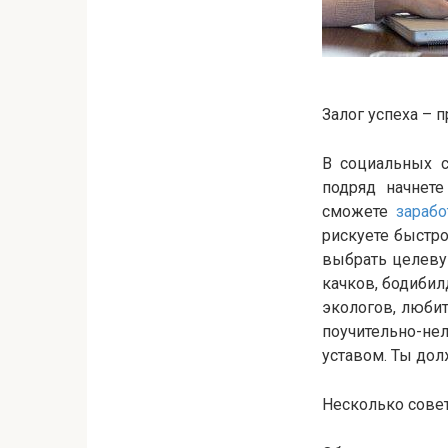
Залог успеха –
В социальных с
подряд начнете
сможете
зарабо
рискуете быстр
выбрать целевую
качков, бодибил
экологов, люби
поучительно-не
уставом. Ты долж
Несколько сове