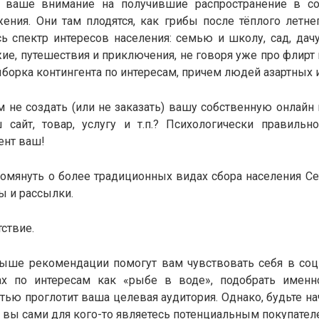
е ваше внимание на получившие распространение в со
ения. Они там плодятся, как грибы после тёплого летне
 спектр интересов населения: семью и школу, сад, дачу
жие, путешествия и приключения, не говоря уже про флирт 
ыборка контингента по интересам, причем людей азартных
 не создать (или не заказать) вашу собственную онлайн 
 сайт, товар, услугу и т.п.? Психологически правильн
ент ваш!
омянуть о более традиционных видах сбора населения Сет
ы и рассылки.
ствие.
ше рекомендации помогут вам чувствовать себя в соц
х по интересам как «рыбе в воде», подобрать именн
тью проглотит ваша целевая аудитория. Однако, будьте на
 вы сами для кого-то являетесь потенциальным покупател