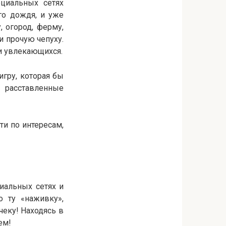
циальных сетях
го дождя, и уже
, огород, ферму,
и прочую чепуху.
 и увлекающихся.
игру, которая бы
о расставленные
и по интересам,
иальных сетях и
о ту «наживку»,
чеку! Находясь в
ем!