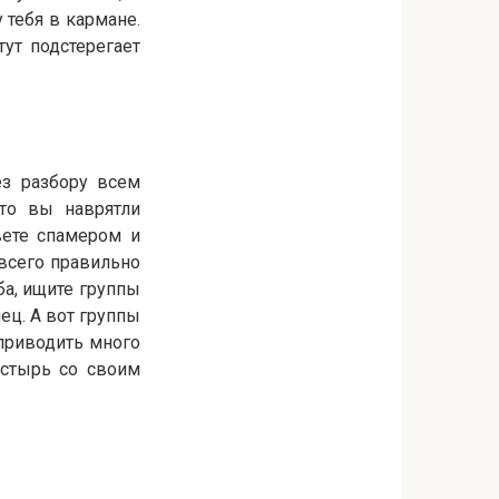
 тебя в кармане.
ут подстерегает
ез разбору всем
 то вы наврятли
вете спамером и
всего правильно
ба, ищите группы
ец. А вот группы
приводить много
астырь со своим