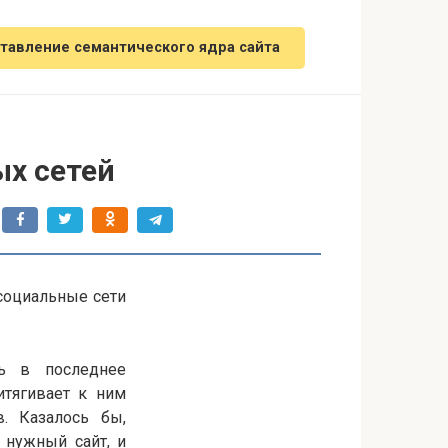
тавление семантического ядра сайта
х сетей
социальные сети
ть в последнее
итягивает к ним
. Казалось бы,
 нужный сайт, и