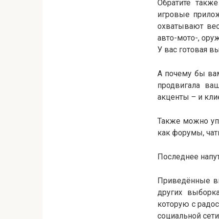
Обратите такж
игровые прилож
охватывают весь
авто-мото-, ору
У вас готовая в
А почему бы вам
продвигала ваш
акценты – и кли
Также можно уп
как форумы, чат
Последнее напут
Приведённые вы
других выборка
которую с радос
социальной сети