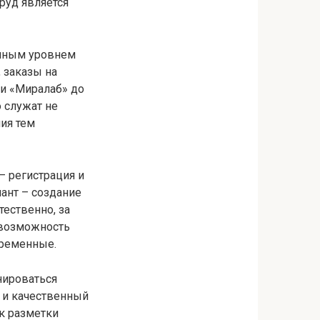
руд является
очным уровнем
 заказы на
 и «Миралаб» до
 служат не
ния тем
– регистрация и
иант – создание
ественно, за
 возможность
временные.
нироваться
 и качественный
к разметки