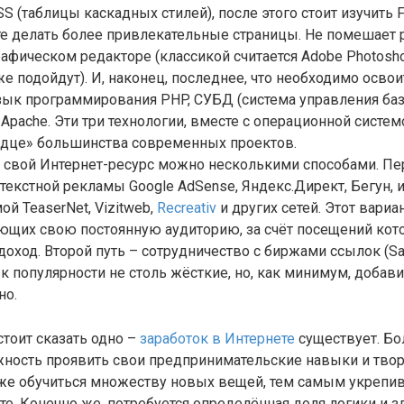
SS (таблицы каскадных стилей), после этого стоит изучить Fl
е делать более привлекательные страницы. Не помешает 
афическом редакторе (классикой считается Adobe Photosho
оже подойдут). И, наконец, последнее, что необходимо осв
зык программирования PHP, СУБД (система управления ба
Apache. Эти три технологии, вместе с операционной системо
рдце» большинства современных проектов.
 свой Интернет-ресурс можно несколькими способами. П
екстной рекламы Google AdSense, Яндекс.Директ, Бегун, 
ой TeaserNet, Vizitweb,
Recreativ
и других сетей. Этот вариа
ющих свою постоянную аудиторию, за счёт посещений кото
оход. Второй путь – сотрудничество с биржами ссылок (Sap
я к популярности не столь жёсткие, но, как минимум, добави
но.
тоит сказать одно –
заработок в Интернете
существует. Бол
жность проявить свои предпринимательские навыки и тво
кже обучиться множеству новых вещей, тем самым укрепив
те. Конечно же, потребуется определённая доля логики и 