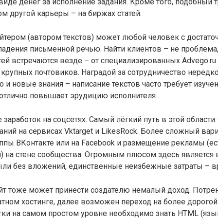
виде денег за исполнение задания. Кроме того, подобный т
м другой карьеры – на биржах статей.
йтером (автором текстов) может любой человек с достат
ладения письменной речью. Найти клиентов – не проблема,
тей встречаются везде – от специализированных Advego.ru
рупных почтовиков. Наградой за сотрудничество нередко
но и новые знания – написание текстов часто требует изуче
 отлично повышает эрудицию исполнителя.
 заработок на соцсетях. Самый лёгкий путь в этой области 
ний на сервисах Vktarget и LikesRock. Более сложный вар
ппы ВКонтакте или на Facebook и размещение рекламы (ест
) на стене сообщества. Огромным плюсом здесь является
ыли без вложений, единственные неизбежные затраты – 
йт тоже может принести создателю немалый доход. Потре
тном хостинге, далее возможен переход на более дорогой
тки на самом простом уровне необходимо знать HTML (язы