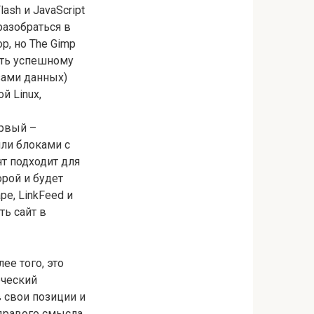
ash и JavaScript
разобраться в
p, но The Gimp
оить успешному
зами данных)
й Linux,
ервый –
или блоками с
нт подходит для
рой и будет
e, LinkFeed и
ть сайт в
ее того, это
рческий
 свои позиции и
здравого смысла