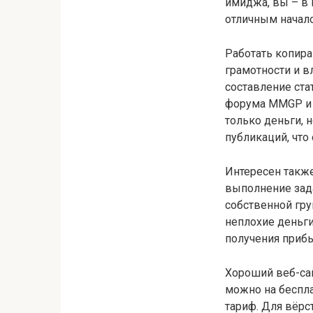
имиджа, вы – в 
отличным начало
Работать копира
грамотности и в
составление ста
форума MMGP и к
только деньги, 
публикаций, что
Интересен также
выполнение зада
собственной гру
неплохие деньги
получения приб
Хороший веб-са
можно на беспла
тариф. Для вёрс