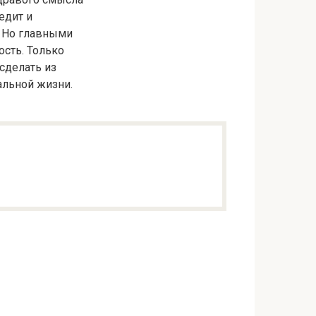
едит и
. Но главными
ость. Только
сделать из
альной жизни.