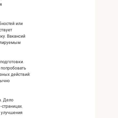
я
бностей или
ствует
ку. Вакансий
гулируемым
 подготовки.
 попробовать
азных действий:
бычно
.
в. Дело
-страницах.
е улучшения