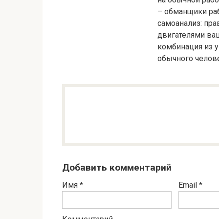
– обманщики раб
самоанализ: пра
двигателями ваш
комбинация из у
обычного челове
Добавить комментарий
Имя
*
Email
*