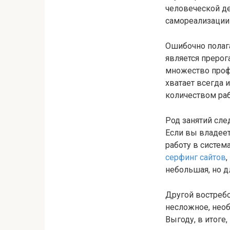
человеческой де
самореализации 
Ошибочно полага
является прерог
множество проф
хватает всегда 
количеством раб
Род занятий сле
Если вы владее
работу в систем
серфинг сайтов
небольшая, но д
Другой востреб
несложное, нео
Выгоду, в итоге