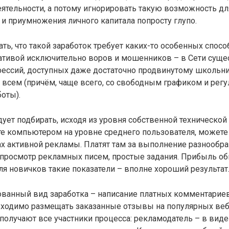
ятельности, а потому игнорировать такую возможность дл
и приумножения личного капитала попросту глупо.
ть, что такой заработок требует каких-то особенных спосо
ативой исключительно воров и мошенников – в Сети суще
ессий, доступных даже достаточно продвинутому школьни
и всем (причём, чаще всего, со свободным графиком и ре
оты).
дует подбирать, исходя из уровня собственной технической
те компьютером на уровне среднего пользователя, можете
ах активной рекламы. Платят там за выполнение разнообр
, просмотр рекламных писем, простые задания. Прибыль о
ля новичков такие показатели – вполне хороший результат
ованный вид заработка – написание платных комментарие
бходимо размещать заказанные отзывы на популярных веб
, получают все участники процесса: рекламодатель – в вид