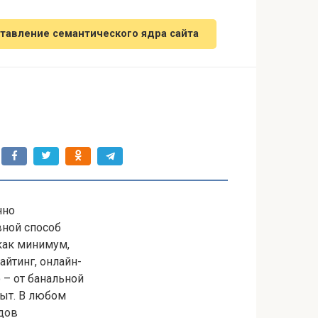
тавление семантического ядра сайта
нно
вной способ
 как минимум,
айтинг, онлайн-
 – от банальной
пыт. В любом
идов