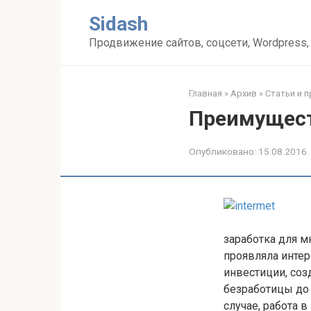
Перейти
Sidash
к
контенту
Продвижение сайтов, соцсети, Wordpress,
Главная
»
Архив
»
Статьи и 
Преимущест
Опубликовано:
15.08.2016
заработка для м
проявляла интер
инвестиции, соз
безработицы до
случае, работа 