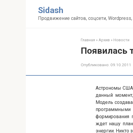
Перейти
Sidash
к
контенту
Продвижение сайтов, соцсети, Wordpress,
Главная
»
Архив
»
Новости
Появилась 
Опубликовано:
09.10.2011
Астрономы США 
данный момент,
Модель создава
программными у
формирования п
ждет нашу план
энергии. Никто з