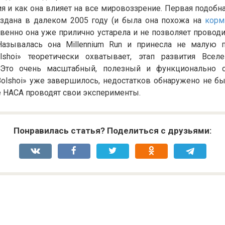
ия и как она влияет на все мировоззрение. Первая подоб
здана в далеком 2005 году (и была она похожа на
корм
твенно она уже прилично устарела и не позволяет прово
Называлась она Millennium Run и принесла не малую 
lshoi» теоретически охватывает, этап развития Всел
 Это очень масштабный, полезный и функционально с
Bolshoi» уже завершилось, недостатков обнаружено не бы
е НАСА проводят свои эксперименты.
Понравилась статья? Поделиться с друзьями: