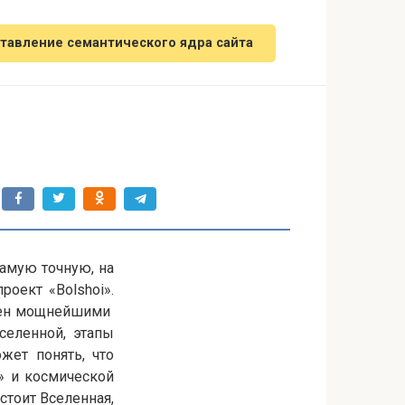
тавление семантического ядра сайта
амую точную, на
оект «Bolshoi».
ащен мощнейшими
селенной, этапы
жет понять, что
» и космической
остоит Вселенная,