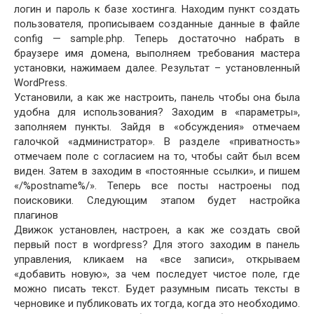
логин и пароль к базе хостинга. Находим пункт создать
пользователя, прописываем созданные данные в файле
config — sample.php. Теперь достаточно набрать в
браузере имя домена, выполняем требования мастера
установки, нажимаем далее. Результат – установленный
WordPress.
Установили, а как же настроить, панель чтобы она была
удобна для использования? Заходим в «параметры»,
заполняем пункты. Зайдя в «обсуждения» отмечаем
галочкой «администратор». В разделе «приватность»
отмечаем поле с согласием на то, чтобы сайт был всем
виден. Затем в заходим в «постоянные ссылки», и пишем
«/%postname%/». Теперь все посты настроены под
поисковики. Следующим этапом будет настройка
плагинов
Движок установлен, настроен, а как же создать свой
первый пост в wordpress? Для этого заходим в панель
управления, кликаем на «все записи», открываем
«добавить новую», за чем последует чистое поле, где
можно писать текст. Будет разумным писать тексты в
черновике и публиковать их тогда, когда это необходимо.