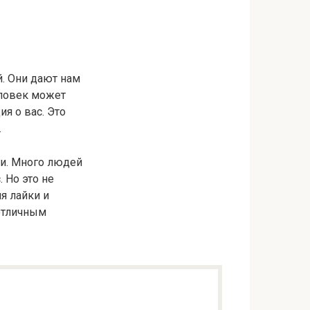
й. Они дают нам
еловек может
я о вас. Это
.
ги. Много людей
 Но это не
я лайки и
 отличным