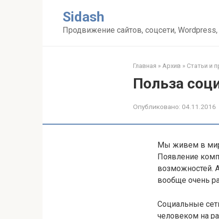
Перейти
Sidash
к
контенту
Продвижение сайтов, соцсети, Wordpress,
Главная
»
Архив
»
Статьи и 
Польза соц
Опубликовано:
04.11.2016
Мы живем в мир
Появление комп
возможностей. А
вообще очень р
Социальные сет
человеком на ра