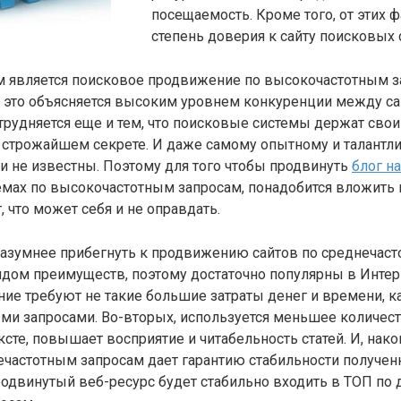
посещаемость. Кроме того, от этих 
степень доверия к сайту поисковых 
является поисковое продвижение по высокочастотным за
 это объясняется высоким уровнем конкуренции между с
атрудняется еще и тем, что поисковые системы держат сво
 строжайшем секрете. И даже самому опытному и талантл
и не известны. Поэтому для того чтобы продвинуть
блог н
мах по высокочастотным запросам, понадобится вложить 
, что может себя и не оправдать.
разумнее прибегнуть к продвижению сайтов по среднечаст
дом преимуществ, поэтому достаточно популярны в Интер
ие требуют не такие большие затраты денег и времени, ка
ми запросами. Во-вторых, используется меньшее количе
ксте, повышает восприятие и читабельность статей. И, нако
ечастотным запросам дает гарантию стабильности получен
родвинутый веб-ресурс будет стабильно входить в ТОП по