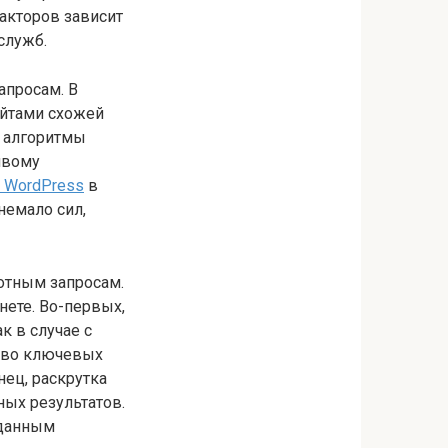
факторов зависит
служб.
просам. В
айтами схожей
и алгоритмы
ивому
а WordPress
в
немало сил,
отным запросам.
нете. Во-первых,
к в случае с
ство ключевых
нец, раскрутка
ных результатов.
 данным