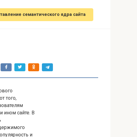
тавление семантического ядра сайта
ового
т того,
зователям
 ином сайте. В
ь
одержимого
опулярность и