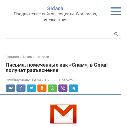
Перейти
Sidash
к
Продвижение сайтов, соцсети, Wordpress,
контенту
путешествия
Поиск:
Главная
»
Архив
»
Новости
Письма, помеченные как «Спам», в Gmail
получат разъяснение
Опубликовано:
04.04.2012
Новости