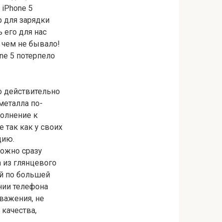
 iPhone 5
 для зарядки
 его для нас
 чем не бывало!
ne 5 потерпело
о действительно
металла по-
полнение к
 так как у своих
цию.
можно сразу
 из глянцевого
ой по большей
нии телефона
уважения, не
 качества,