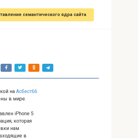
тавление семантического ядра сайта
лкой на
Асбест66
оны в мире.
авлен iPhone 5
ация, которая
овки нам
 входящие в