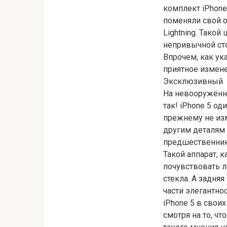
комплект iPhone
поменяли свой 
Lightning. Тако
непривычной сто
Впрочем, как ук
приятное измен
Эксклюзивный
На невооружённы
так! iPhone 5 од
прежнему не изм
другим деталям 
предшественнико
Такой аппарат, к
почувствовать л
стекла. А задня
части элегантно
iPhone 5 в своих
смотря на то, ч