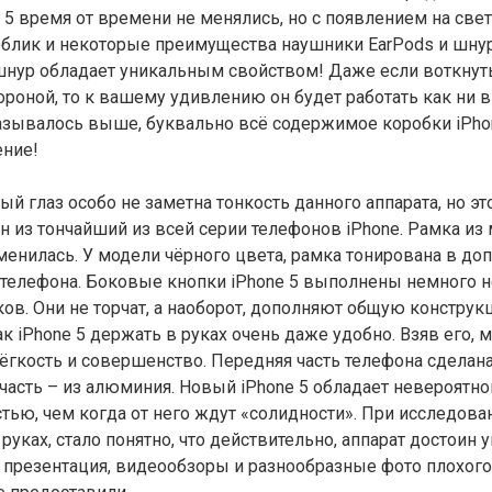
 5 время от времени не менялись, но с появлением на свет
облик и некоторые преимущества наушники EarPods и шнур
й шнур обладает уникальным свойством! Даже если воткнуть
роной, то к вашему удивлению он будет работать как ни в
азывалось выше, буквально всё содержимое коробки iPho
ение!
й глаз особо не заметна тонкость данного аппарата, но эт
ин из тончайший из всей серии телефонов iPhone. Рамка из 
енилась. У модели чёрного цвета, рамка тонирована в до
телефона. Боковые кнопки iPhone 5 выполнены немного не
в. Они не торчат, а наоборот, дополняют общую конструк
ак iPhone 5 держать в руках очень даже удобно. Взяв его, 
ёгкость и совершенство. Передняя часть телефона сделана
я часть – из алюминия. Новый iPhone 5 обладает невероятн
стью, чем когда от него ждут «солидности». При исследова
 руках, стало понятно, что действительно, аппарат достоин 
то презентация, видеообзоры и разнообразные фото плохого