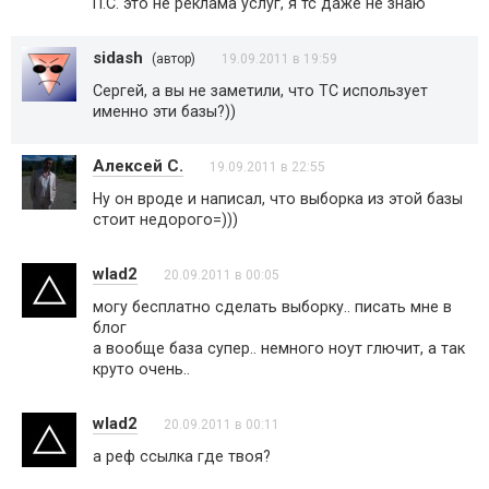
П.С. это не реклама услуг, я тс даже не знаю
sidash
(автор)
19.09.2011 в 19:59
Сергей, а вы не заметили, что ТС использует
именно эти базы?))
Алексей С.
19.09.2011 в 22:55
Ну он вроде и написал, что выборка из этой базы
стоит недорого=)))
wlad2
20.09.2011 в 00:05
могу бесплатно сделать выборку.. писать мне в
блог
а вообще база супер.. немного ноут глючит, а так
круто очень..
wlad2
20.09.2011 в 00:11
а реф ссылка где твоя?