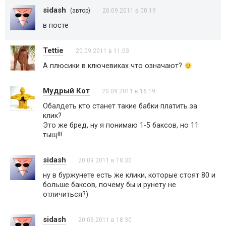
sidash
(автор)
20.09.2011 в 00:19
в посте
Tettie
20.09.2011 в 11:03
А плюсики в ключевиках что означают?
Мудрый Кот
20.09.2011 в 16:19
Обалдеть кто станет такие бабки платить за
клик?
Это же бред, ну я понимаю 1-5 баксов, но 11
тыщ!!!
sidash
20.09.2011 в 18:30
ну в буржунете есть же клики, которые стоят 80 и
больше баксов, почему бы и рунету не
отличиться?)
sidash
20.09.2011 в 18:30