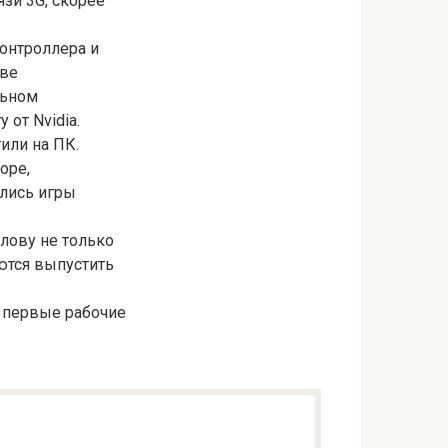
зи 3G, скорее
онтроллера и
тве
льном
от Nvidia.
или на ПК.
оре,
лись игры
лову не только
ются выпустить
– первые рабочие