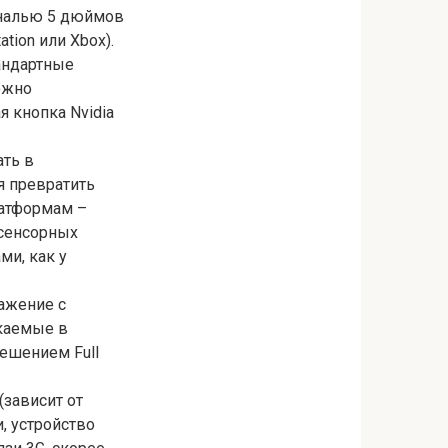
ональю 5 дюймов
ion или Xbox).
тандартные
ожно
я кнопка Nvidia
ать в
я превратить
латформам –
 сенсорных
и, как у
ражение с
скаемые в
ешением Full
(зависит от
, устройство