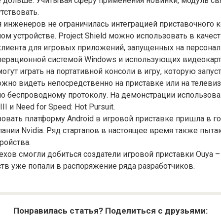
 дольше. Учитывая сферу применения новинки, модуль свя
утствовать.
 инженеров не ограничилась интеграцией приставочного к
ом устройстве. Project Shield можно использовать в качес
клиента для игровых приложений, запущенных на персона
ерационной системой Windows и использующих видеокарту 
огут играть на портативной консоли в игру, которую запуст
но видеть непосредственно на приставке или на телевиз
о беспроводному протоколу. На демонстрации использова
III и Need for Speed: Hot Pursuit.
овать платформу Android в игровой приставке пришла в го
нии Nvidia. Ряд стартапов в настоящее время также пыта
ройства.
хов смогли добиться создатели игровой приставки Ouya 
тв уже попали в распоряжение ряда разработчиков.
Понравилась статья? Поделиться с друзьями: