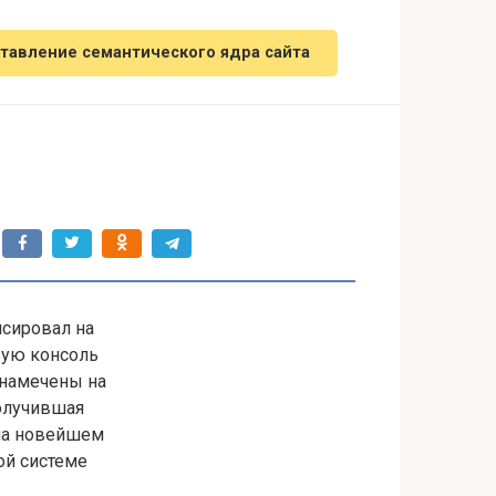
тавление семантического ядра сайта
нсировал на
вую консоль
 намечены на
получившая
 на новейшем
ой системе