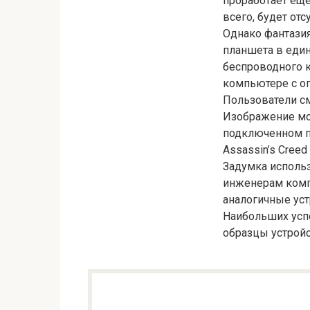
проработает еще
всего, будет отс
Однако фантазия
планшета в един
беспроводного 
компьютере с оп
Пользователи см
Изображение мож
подключенном п
Assassin’s Creed 
Задумка использ
инженерам компа
аналогичные уст
Наибольших успе
образцы устройс