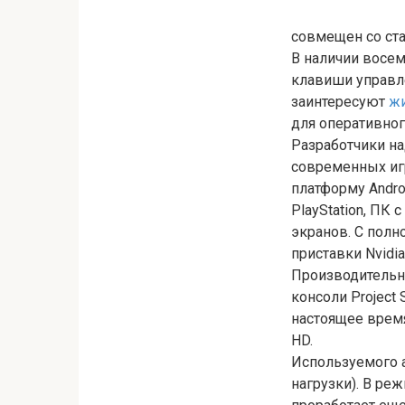
совмещен со ста
В наличии восем
клавиши управле
заинтересуют
ж
для оперативного
Разработчики на
современных иг
платформу Andr
PlayStation, ПК
экранов. С пол
приставки Nvidia
Производительно
консоли Project
настоящее время
HD.
Используемого а
нагрузки). В ре