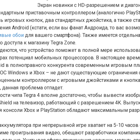
Экран новинки с HD-разрешением и диаг
ндартным приставочным контроллером (аналогично PlayStat
ь игровых кнопок, два стандартных джойстика, а также с
ния Android (кстати, если вы фанат Андроида, то вас возм
ивые обои
для вашего смартфона). Также имеется отдельна
 доступа к магазину Tegra Zone.
деются, что устройство поможет в полной мере использов
рах потенциал мобильных процессоров. В настоящее врем
oid в полноправного конкурента современным игровым п
 с ОС Windows и Xbox – не дают существующие ограничения
ноценным контроллером с игровыми джойстиками и кнопкам
, данная проблема отпадет.
сти чипа Tegra 4 вполне достаточно, чтобы вывести изоб
 Shield на телевизор, работающий с разрешением 4K. Выпу
 консоли Xbox и PlayStation обладают максимальным разр
ккумулятора при непрерывной игре хватает на 5-10 часов 
жиме проигрывания видео, обещают разработчики компании