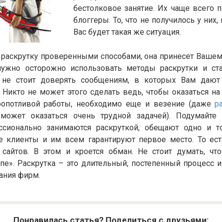
бестолковое занятие. Их чаще всего 
блоггеры. То, что не получилось у них, 
Вас будет такая же ситуация.
 раскрутку проверенными способами, она принесет Вашем
нужно осторожно использовать методы раскрутки и ста
е не стоит доверять сообщениям, в которых Вам дают
. Никто не может этого сделать ведь, чтобы оказаться н
ропотливой работы, необходимо еще и везение (даже
р
ожет оказаться очень трудной задачей). Подумайте 
ссионально занимаются раскруткой, обещают одно и т
е клиенты и им всем гарантируют первое место. То ест
 сайтов. В этом и кроется обман. Не стоит думать, ч
пе». Раскрутка – это длительный, постепенный процесс 
ания фирм.
Понравилась статья? Поделиться с друзьями: