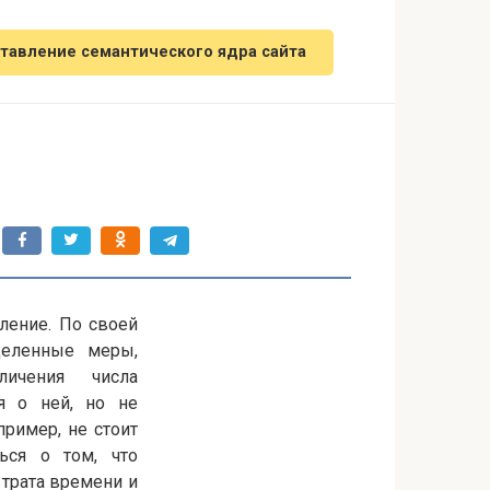
тавление семантического ядра сайта
вление. По своей
деленные меры,
личения числа
ся о ней, но не
пример, не стоит
ься о том, что
 трата времени и