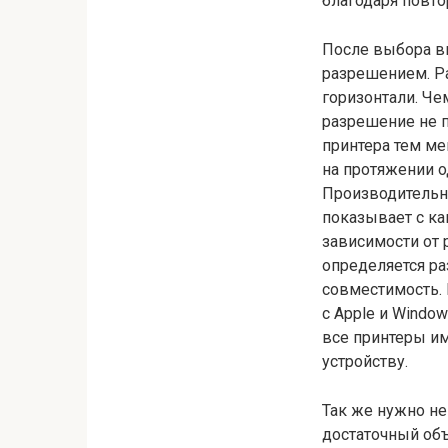
благодаря повт
После выбора ви
разрешением. Ра
горизонтали. Че
разрешение не 
принтера тем ме
на протяжении о
Производительно
показывает с ка
зависимости от 
определяется ра
совместимость.
с Apple и Windo
все принтеры и
устройству.
Так же нужно не
достаточный объё