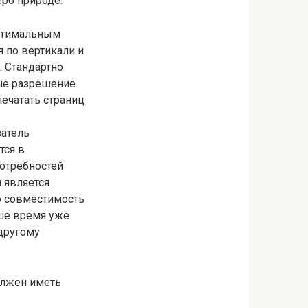
рб природе.
оптимальным
 по вертикали и
. Стандартно
ыше разрешение
ечатать страниц
затель
тся в
потребностей
 является
ю совместимость
аше время уже
другому
олжен иметь