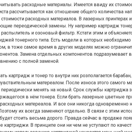
читывать расходные материалы. Имеется ввиду их стоимос
иста рассчитывается как отношение общего количества на
 стоимости расходных материалов. В лазерных принтерах 
ющие переодической замены. Ну например картридж тоне
 распылитель и озоновый фильтр. Кстати этим и объясняет
иджей тонерного типа. Есть модели в которых необходимо
м, в тоже самое время в других моделях можно ограничи
онентов. Замена отдельных компонентов подразумевает 
внению с полной заменой.
ать картридж и тонер то внутри них розполагается барабан
чувствительным матереалом. После износа этого самого м
периодически менять на новый. Срок службы картриджа з
ржащегося в нём тонера. Если брать лазерные цветные пр
 расходных матереалов. И все они никогда одновременно 
Поэтому их всегда заменяют отдельно. В связи с этим исп
 будет стоить весьма дорого. Правда сейчас в продаже по
 картриджи. В принципе они ни чем не уступают по качес