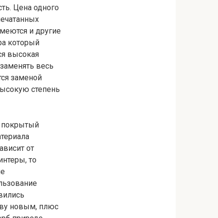
ть. Цена одного
печатанных
имеются и другие
ра который
ся высокая
 заменять весь
тся заменой
высокую степень
, покрытый
атериала
ависит от
интеры, то
не
ользование
явились
тву новым, плюс