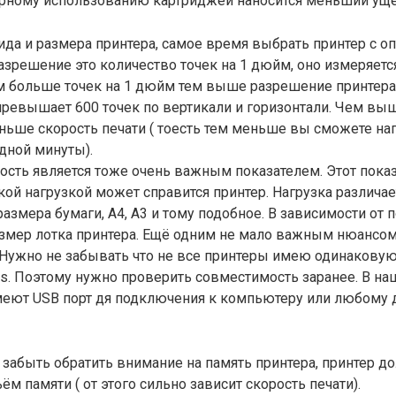
орному использованию картриджей наносится меньший уще
да и размера принтера, самое время выбрать принтер с 
зрешение это количество точек на 1 дюйм, оно измеряется
м больше точек на 1 дюйм тем выше разрешение принтера
превышает 600 точек по вертикали и горизонтали. Чем в
ньше скорость печати ( тоесть тем меньше вы сможете нап
дной минуты).
сть является тоже очень важным показателем. Этот пока
кой нагрузкой может справится принтер. Нагрузка различае
размера бумаги, А4, А3 и тому подобное. В зависимости от 
змер лотка принтера. Ещё одним не мало важным нюансом
 Нужно не забывать что не все принтеры имею одинакову
ws. Поэтому нужно проверить совместимость заранее. В н
меют USB порт дя подключения к компьютеру или любому 
 забыть обратить внимание на память принтера, принтер д
м памяти ( от этого сильно зависит скорость печати).