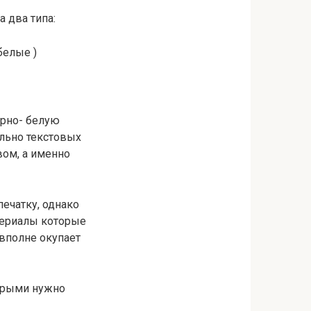
 два типа:
белые )
ёрно- белую
ельно текстовых
ом, а именно
ечатку, однако
териалы которые
 вполне окупает
торыми нужно