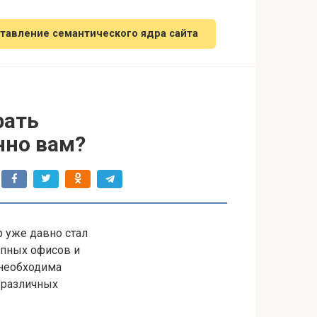
тавление семантического ядра сайта
рать
нно вам?
р уже давно стал
пных офисов и
необходима
 различных