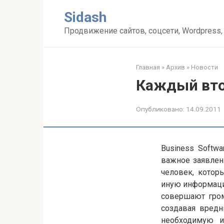
Перейти
Sidash
к
контенту
Продвижение сайтов, соцсети, Wordpress,
Главная
»
Архив
»
Новости
Каждый вто
Опубликовано:
14.09.2011
Business Softwa
важное заявлен
человек, которы
иную информацию
совершают гром
создавая вредн
необходимую и