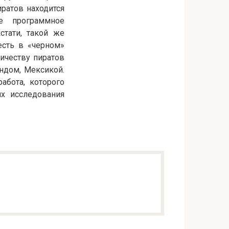
ратов находится
е программное
стати, такой же
есть в «черном»
оличеству пиратов
ндом, Мексикой.
абота, которого
их исследования