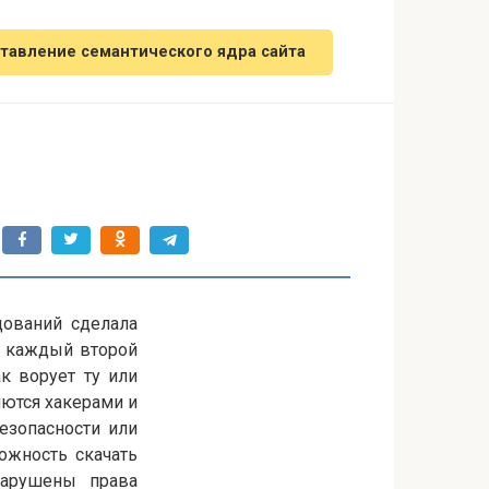
тавление семантического ядра сайта
едований сделала
о каждый второй
ак ворует ту или
яются хакерами и
езопасности или
ожность скачать
нарушены права