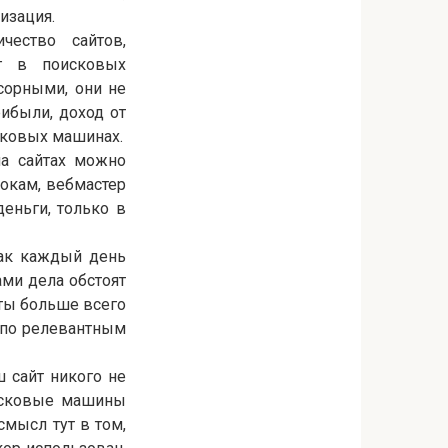
изация.
чество сайтов,
г в поисковых
сорными, они не
ибыли, доход от
исковых машинах.
на сайтах можно
окам, вебмастер
еньги, только в
как каждый день
ами дела обстоят
йты больше всего
ь по релевантным
ш сайт никого не
оисковые машины
смысл тут в том,