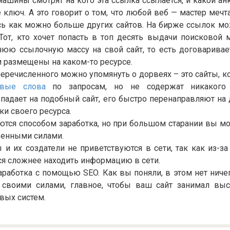
ашины смотрят на кого эта ссылка ссылается, и какой ан
 ключ. А это говорит о том, что любой веб — мастер мечта
сь как можно больше других сайтов. На бирже ссылок мо
 Тот, кто хочет попасть в топ десять выдачи поисковой
юю ссылочную массу на свой сайт, то есть договаривает
 размещены на каком-то ресурсе.
речисленного можно упомянуть о дорвеях – это сайты, к
вые слова
по запросам, но не содержат никакого 
падает на подобный сайт, его быстро перенаправляют на
ки своего ресурса.
ются способом заработка, но при большом старании вы мо
венными силами.
и их создатели не приветствуются в сети, так как из-з
ся сложнее находить информацию в сети.
заработка с помощью SEO. Как вы поняли, в этом нет ниче
своими силами, главное, чтобы ваш сайт занимал вы
вых систем.