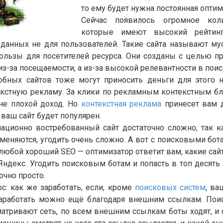
то ему будет нужна постоянная оптим
Сейчас появилось огромное коли
которые имеют высокий рейтин
озданных не для пользователей. Такие сайта называют му
пользы для посетителей ресурса. Они созданы с целью пр
 из-за посещаемости, а из-за высокой релевантности в по
обных сайтов тоже могут приносить деньги для этого 
екстную рекламу. За клики по рекламным контекстным бл
 не плохой доход. Но
контекстная реклама
принесет вам д
 ваш сайт будет популярен.
ационно востребованный сайт достаточно сложно, так 
еняются, угодить очень сложно. А вот с поисковыми бот
любой хороший SEO — оптимизатор ответит вам, какие са
Яндекс. Угодить поисковым ботам и попасть в топ десят
очно просто.
с: как же заработать, если, кроме
поисковых систем
, ва
заработать можно ещё благодаря внешним ссылкам. П
атривают сеть, по всем внешним ссылкам боты ходят, и 