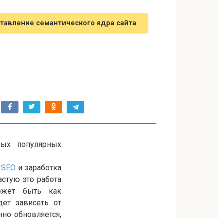
тавление семантического ядра сайта
мых популярных
я
SEO
и заработка
астую это работа
может быть как
дет зависеть от
нно обновляется,