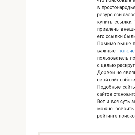
что поисковые м
в простонародье
ресурс ссылало
купить ссылки.
привлечь внешн
его ссылки были
Помимо выше пе
важные
ключе
пользователь по
с целью раскрут
Дорвеи не явля
свой сайт собст
Подобные сайты 
сайтов становит
Вот и вся суть 
можно освоить 
рейтинге поиско