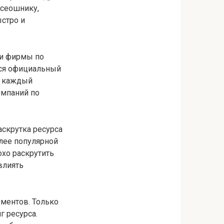
 сеошнику,
стро и
ти фирмы по
ется официальный
каждый
омпаний по
аскрутка ресурса
олее популярной
охо раскрутить
влиять
ментов. Только
г ресурса.