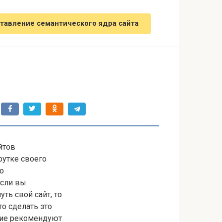
тавление семантического ядра сайта
йтов
рутке своего
то
Если вы
ть свой сайт, то
то сделать это
гие рекомендуют