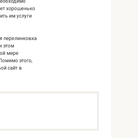
 необходимо
ует хорошенько
ить им услуги
я перелинковка
и этом
ной мере
Помимо этого,
ой сайт в