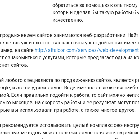
обратиться за помощью к опытному
который сделал бы такую работы бы
качественно.
 продвижением сайтов занимаются веб-разработчики. Най
ов не так уж и сложно, так как почти у каждой из них име
ример, на сайте
http://stfalcon.com/services/web-development
ознакомиться с услугами, которые предлагает одна из к
рнет-сайтов.
й любого специалиста по продвижению сайтов является р
ogle, и это не удивительно. Ведь именно он является наиб
мой. Если правильно подойти к работе, то сайт можно непл
лько месяцев. На скорость работы и ее результат могут по
рые вы использовали при работе, а также многое другое.
ы рекомендуется использовать целый комплекс сео-инстру
зличных методов может положительно повлиять на рейтин