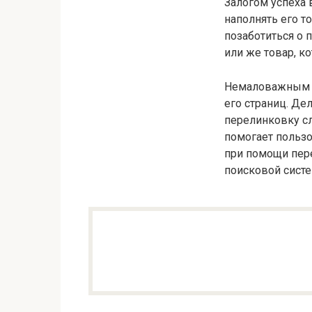
Залогом успеха 
наполнять его т
позаботиться о 
или же товар, к
Немаловажным э
его страниц. Де
перелинковку сл
помогает пользо
при помощи пере
поисковой систе