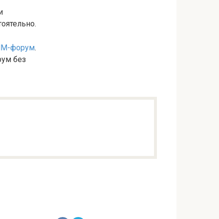
и
тоятельно.
M-форум
.
рум без