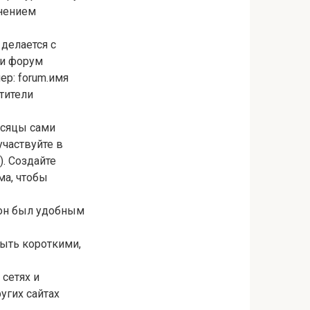
лнением
 делается с
ли форум
ер: forum.имя
тители
есяцы сами
участвуйте в
). Создайте
ма, чтобы
 он был удобным
ыть короткими,
 сетях и
угих сайтах