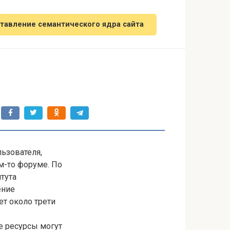
тавление семантического ядра сайта
льзователя,
м-то форуме. По
тута
ение
т около трети
е ресурсы могут