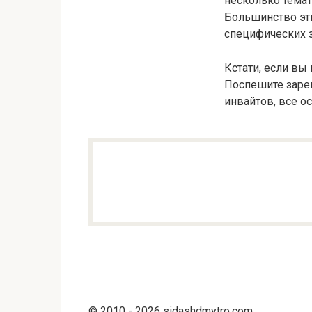
несколько темат
Большинство эт
специфических з
Кстати, если вы
Поспешите зарег
инвайтов, все о
© 2010 - 2026 sidashdmytro.com