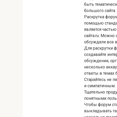
быть тематическ
большого сайта.
Раскрутка форум
помощью станда
является частью
сайта.ru. Можно
обсуждали все 
Для раскрутки ф
создавайте инте
обсуждении, орга
несколько аккау
ответы в темах 
Старайтесь не п
и симпатичным.
Тщательно прод
понятными поль
Чтобы форум ста
выкладывать та