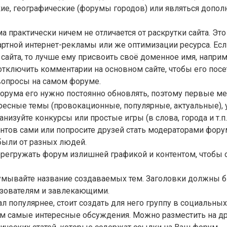
ие, географические (форумы городов) или являться допо
а практически ничем не отличается от раскрутки сайта. Это
ртной интернет-рекламы или же оптимизации ресурса. Ес
 сайта, то лучше ему присвоить своё доменное имя, наприм
 отключить комментарии на основном сайте, чтобы его посе
вопросы на самом форуме.
орума его нужно постоянно обновлять, поэтому первые м
ресные темы (провокационные, популярные, актуальные), 
низуйте конкурсы или простые игры (в слова, города и т.п.
нтов сами или попросите друзей стать модераторами фору
были от разных людей.
ерегружать форум излишней графикой и контентом, чтобы
умывайте название создаваемых тем. Заголовки должны б
зователям и завлекающими.
л популярнее, стоит создать для него группу в социальных
м самые интересные обсуждения. Можно разместить на др