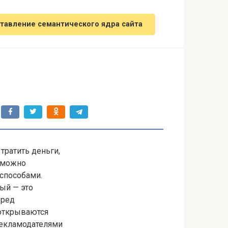
тавление семантического ядра сайта
тратить деньги,
и можно
способами.
ый — это
еред
открываются
рекламодателями