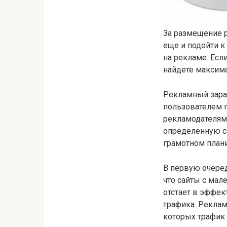
За размещение р
еще и подойти к
на рекламе. Есл
найдете максима
Рекламный зараб
пользователем 
рекламодателями
определенную су
грамотном план
В первую очеред
что сайты с мал
отстает в эффек
трафика. Рекла
которых трафик 