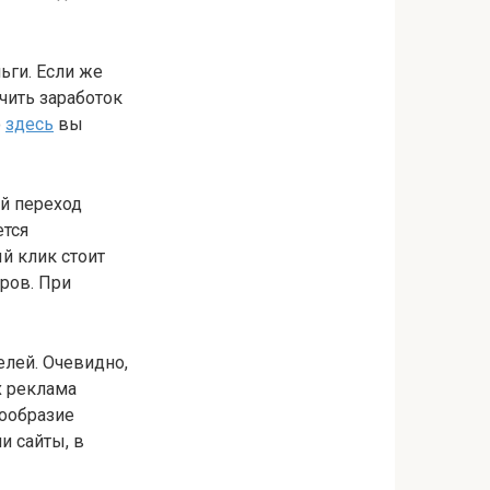
ьги. Если же
чить заработок
о
здесь
вы
ый переход
ется
й клик стоит
ров. При
елей. Очевидно,
х реклама
нообразие
и сайты, в