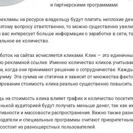
и партнерскими программами.
екламы на ресурсе владельцу будут платить неплохие ден
 этому вопросу ответственно, то можно существенно увели
и вас интересует больше информации о заработке в сети, т
льное ее количество.
оток на сайтах исчисляется кликами. Клик — это единичн
по рекламной ссылке. Именно количество кликов учитыва
, когда они принимают решение о сотрудничестве. Кажды
мму. Эта сумма не статична и зависит от множества факто
ировании стоимость клика реально существенно повысить.
ь на стоимость клика влияет трафик и количество посетит
енькой аудиторией будут получать меньше денег, так как и
тивности и массовости распространения. Важно также раз
модатели и специальные программы считают приоритетным
состоит из разношерстных пользователей.