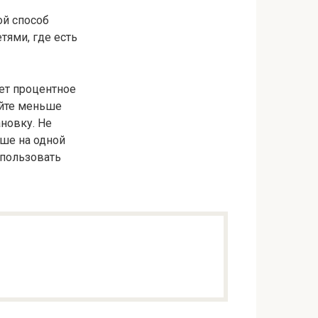
ой способ
тями, где есть
ет процентное
айте меньше
новку. Не
ьше на одной
спользовать