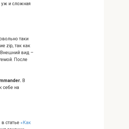
я уж и сложная
довольно таки
е zip, так как
 Внешний вид –
темой. После
mmander.
В
к себе на
 в статье
«Как