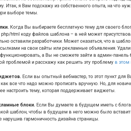
у. Итак, я Вам подскажу из собственного опыта, на что нуж
при выборе темы.
лки.
Когда Вы выбираете бесплатную тему для своего блог
 php/html коду файлов шаблона – в ней может присутствов
ьно оставили разработчики. Может оказаться, что в шабло
сылками на свои сайты или рекламные объявления. Удали
 функционировать, а Вы не сможете зайти в админ-панель 
кой проблемой и расскажу как решить эту проблему
в этом 
иджетов.
Если вы опытный вебмастер, то этот пункт для Ва
к как все что надо можно прописать вручную. Но, для нови
ее настроить тему, которая поддерживает виджеты.
кламные блоки.
Если Вы думаете в будущем иметь с блога 
акой шаблон, чтобы в будущем в него можно было встави
не нарушив гармоничность дизайна страницы.