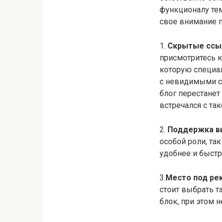
функционалу тем
свое внимание 
1.
Скрытые ссы
присмотритесь к
которую специал
с невидимыми с
блог перестанет
встречался с та
2.
Поддержка в
особой роли, та
удобнее и быстр
3.
Место под ре
стоит выбрать т
блок, при этом 