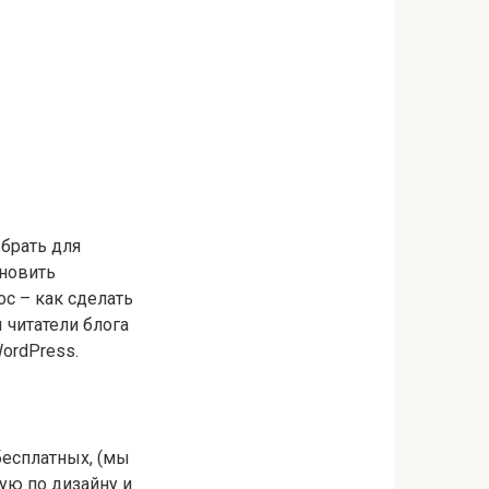
брать для
ановить
ос – как сделать
 читатели блога
ordPress.
бесплатных, (мы
ую по дизайну и