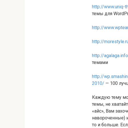
http://www.uniq-
темы для WordPr
http://www.wptea
http://morestyle.r
http://agalaga.in
темами
http://wp.smashi
2010/
— 100 луч
Каждую тему мож
темы, не хватай
«айс», Вам захо
навороченные) и
то и больше. Ес