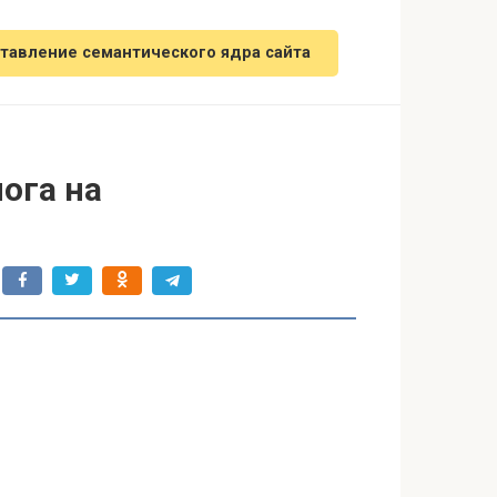
тавление семантического ядра сайта
ога на