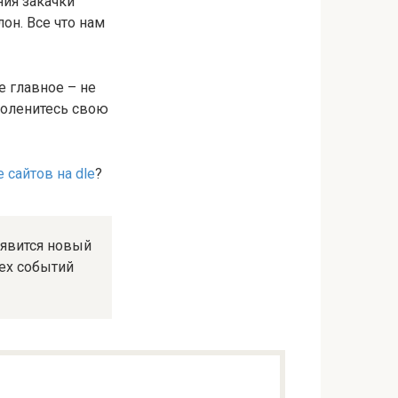
ния закачки
он. Все что нам
е главное – не
 поленитесь свою
 сайтов на dle
?
оявится новый
сех событий