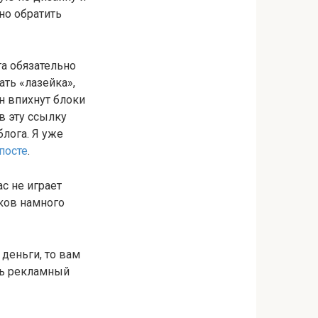
но обратить
а обязательно
ать «лазейка»,
н впихнут блоки
в эту ссылку
блога. Я уже
посте
.
с не играет
чков намного
деньги, то вам
ть рекламный