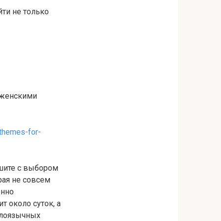
йти не только
 женскими
themes-for-
ешите с выбором
рая не совсем
енно
т около суток, а
глоязычных