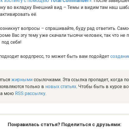
 к хостингу с помощью
Total
Commander
»
. После заверше
ку во вкладку Внешний вид – Темы и видим там наш шабл
о активировать её.
 возникнут вопросы – спрашивайте, буду рад ответить. Само
кроме Вас эту тему уже скачали тысячи человек, так что не
 под себя!
е подходит вордпресс, то может быть вам подойдет
создание
иться
жирными
ссылочками. Эта ссылка пропадет, когда п
появляются только в
новых статьях
. Чтобы быть в курсе в
на мою
RSS рассылку
.
Понравилась статья? Поделиться с друзьями: