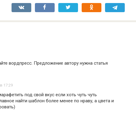
айте вордпресс. Предложение автору нужна статья
 в 17:29
рафетить под свой вкус если хоть чуть чуть
главное найти шаблон более менее по нраву, а цвета и
ровать)