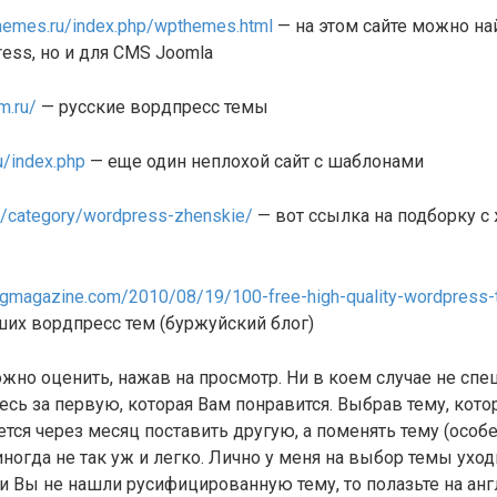
themes.ru/index.php/wpthemes.html
— на этом сайте можно на
ess, но и для CMS Joomla
m.ru/
— русские вордпресс темы
u/index.php
— еще один неплохой сайт с шаблонами
fo/category/wordpress-zhenskie/
— вот ссылка на подборку с
ngmagazine.com/2010/08/19/100-free-high-quality-wordpress-
ших вордпресс тем (буржуйский блог)
но оценить, нажав на просмотр. Ни в коем случае не сп
тесь за первую, которая Вам понравится. Выбрав тему, кото
чется через месяц поставить другую, а поменять тему (особ
ногда не так уж и легко. Лично у меня на выбор темы уходи
ли Вы не нашли русифицированную тему, то полазьте на ан