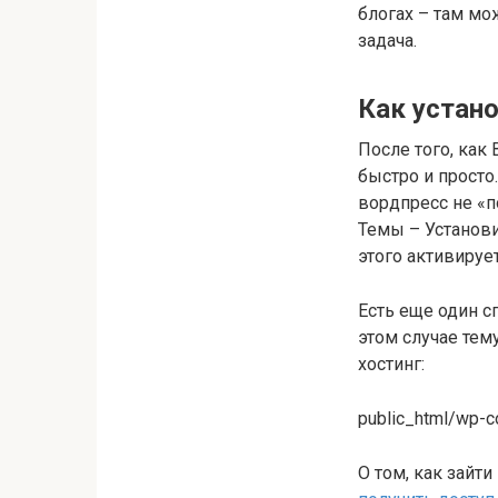
блогах – там мо
задача.
Как устан
После того, как
быстро и просто
вордпресс не «п
Темы – Установи
этого активируе
Есть еще один с
этом случае тему
хостинг:
public_html/wp-c
О том, как зайт