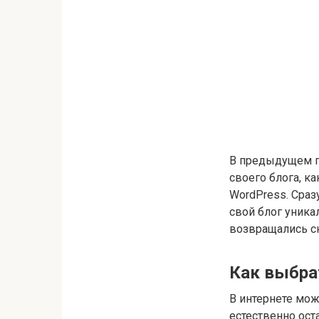
В предыдущем 
своего блога, к
WordPress. Сраз
свой блог уника
возвращались сю
Как выбр
В интернете мож
естественно ост