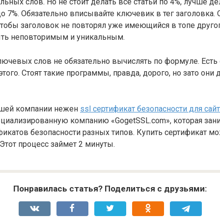
льных слов. Но не стоит делать все статьи по 4%, лучше де
до 7%. Обязательно вписывайте ключевик в тег заголовка.
 чтобы заголовок не повторял уже имеющийся в топе другог
ыть неповторимым и уникальным.
лючевых слов не обязательно вычислять по формуле. Есть
того. Стоят такие программы, правда, дорого, но зато они 
ашей компании нежен
ssl сертификат безопасности для сай
ециализированную компанию «GogetSSL.com», которая зан
икатов безопасности разных типов. Купить сертификат м
 Этот процесс займет 2 минуты.
Понравилась статья? Поделиться с друзьями: