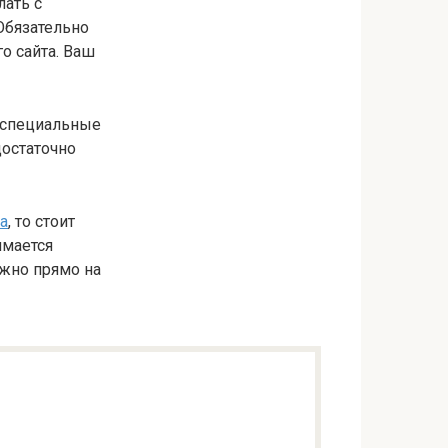
лать с
 Обязательно
о сайта. Ваш
 специальные
достаточно
та
, то стоит
имается
ожно прямо на