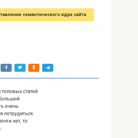
тавление семантического ядра сайта
 топовых статей.
 большой
ть очень
я потрудиться.
очти нет, то
.