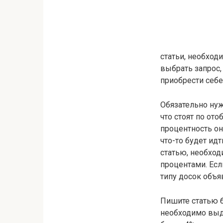
статьи, необход
выбрать запрос,
приобрести себе
Обязательно нуж
что стоят по от
процентность о
что-то будет ид
статью, необход
процентами. Есл
типу досок объяв
Пишите статью б
необходимо выд