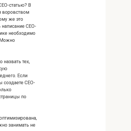
СЕО-статью? В
я воровством
тому же это
ь написание СЕО-
стике необходимо
. Можно
 назвать тех,
акую
еднего. Если
вы создаете СЕО-
олько
 страницы по
 оптимизирована,
но занимать не