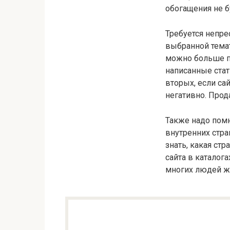
обогащения не б
Требуется непре
выбранной темат
можно больше по
написанные стат
вторых, если сай
негативно. Прод
Также надо помн
внутренних стра
знать, какая ст
сайта в каталог
многих людей же