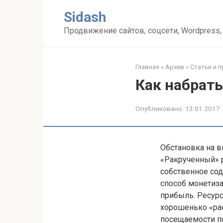
Перейти
Sidash
к
контенту
Продвижение сайтов, соцсети, Wordpress,
Главная
»
Архив
»
Статьи и 
Как набрать
Опубликовано:
13.01.2017
Обстановка на в
«Ракрученный» 
собственное со
способ монетиз
прибыль. Ресурс
хорошенько «рас
посещаемости п