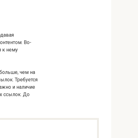
одавая
онтентом. Во-
я к нему
 больше, чем на
сылок. Требуется
Важно и наличие
х ссылок. До