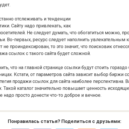
удет.
станно отслеживать и тенденции
ики. Сайту надо привлекать, как
сетителей. Не следует думать, что обогатиться можно, пр
ьи. Во-первых, ресурс следует наполнить увлекательным к
т не проиндексирован, то это значит, что поисковик отнесс
ажа ссылок с такого сайта будет сложной.
ить, что на главной странице ссылки будут стоить гораздо
ницах. Кстати, от параметров сайта зависит выбор биржи с
ратегия продажи ссылок для сайта наиболее перспективна. 
ах. Такой каталог значительно повышает ценность исходящи
 надо просто донести что-то доброе и вечное.
Понравилась статья? Поделиться с друзьями: