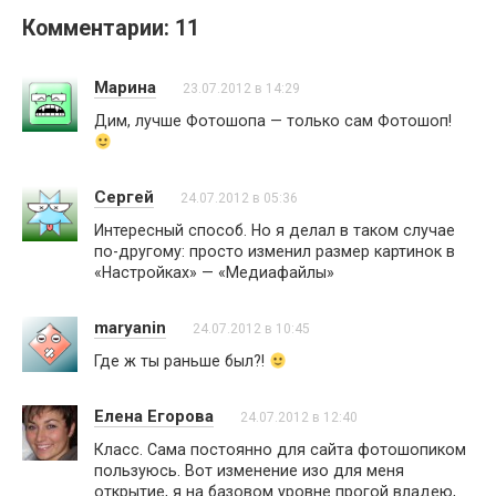
Комментарии: 11
Марина
23.07.2012 в 14:29
Дим, лучше Фотошопа — только сам Фотошоп!
Сергей
24.07.2012 в 05:36
Интересный способ. Но я делал в таком случае
по-другому: просто изменил размер картинок в
«Настройках» — «Медиафайлы»
maryanin
24.07.2012 в 10:45
Где ж ты раньше был?!
Елена Егорова
24.07.2012 в 12:40
Класс. Сама постоянно для сайта фотошопиком
пользуюсь. Вот изменение изо для меня
открытие, я на базовом уровне прогой владею,