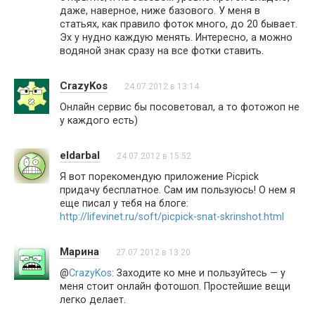
даже, наверное, ниже базового. У меня в
статьях, как правило фоток много, до 20 бывает.
Эх у нудно каждую менять. Интересно, а можно
водяной знак сразу на все фотки ставить.
CrazyKos
24.07.2012 в 13:14
Онлайн сервис бы посоветовал, а то фотожоп не
у каждого есть)
eldarbal
24.07.2012 в 15:52
Я вот порекомендую приложение Picpick
придачу бесплатное. Сам им пользуюсь! О нем я
еще писал у тебя на блоге:
http://lifevinet.ru/soft/picpick-snat-skrinshot.html
Марина
27.07.2012 в 13:20
@
CrazyKos
: Заходите ко мне и пользуйтесь — у
меня стоит онлайн фотошоп. Простейшие вещи
легко делает.