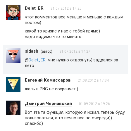
Delet_ER
31.07.2012 в 14:25
чтот комментов все меньше и меньше с каждым
постом)
какой то кризис у нас с тобой прямо)
надо видимо что то менять.
sidash
(автор)
31.07.2012 в 14:27
@
Delet_ER
: мне нужно отдохнуть) задрался за
лето
Евгений Комиссаров
21.08.2012 в 17:34
жаль в PNG не сохраняет (
Дмитрий Чернявский
01.09.2012 в 19:26
Вот эта та функция, которую я искал, теперь буду
пользоваться, а то вечно все по очереди))
спасибо)