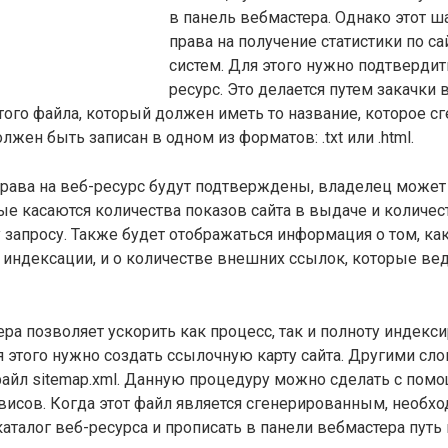
в панель вебмастера. Однако этот ш
права на получение статистики по сай
систем. Для этого нужно подтвердит
ресурс. Это делается путем закачки
ого файла, который должен иметь то название, которое с
лжен быть записан в одном из форматов: .txt или .html.
права на веб-ресурс будут подтверждены, владелец может
ые касаются количества показов сайта в выдаче и количес
 запросу. Также будет отображаться информация о том, ка
индексации, и о количестве внешних ссылок, которые вед
ра позволяет ускорить как процесс, так и полноту индекс
я этого нужно создать ссылочную карту сайта. Другими сл
файл sitemap.xml. Данную процедуру можно сделать с пом
исов. Когда этот файл является сгенерированным, необхо
каталог веб-ресурса и прописать в панели вебмастера путь 