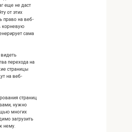
аг еще не даст
ту от этих
ь право на веб-
 в корневую
генерирует сама
 видеть
тва перехода на
кие страницы
ут на веб-
ирования страниц
овами, нужно
ощью многих
димо загрузить
к нему.