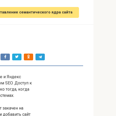
тавление семантического ядра сайта
e и Яндекс
м SEO. Доступ к
о тогда, когда
стемах.
 закачен на
 и добавить сайт