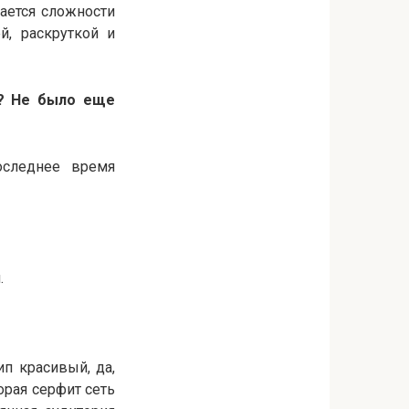
сается сложности
й, раскруткой и
й? Не было еще
оследнее время
.
ип красивый, да,
орая серфит сеть