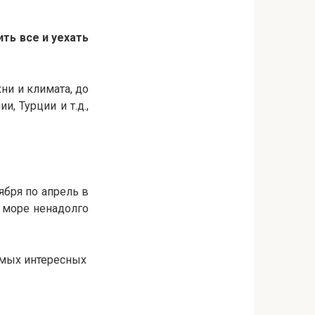
ть все и уехать
ни и климата, до
, Турции и т.д.,
тября по апрель в
а море ненадолго
самых интересных