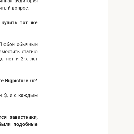
янная аудитория
сятый вопрос.
у купить тот же
. Любой обычный
зместить статью
е нет и 2-х лет
те
Bigpicture.ru?
н. $, и с каждым
ся завистники,
 были подобные