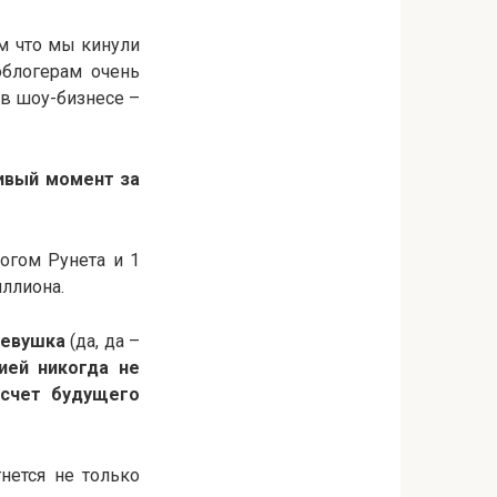
ом что мы кинули
облогерам очень
 в шоу-бизнесе –
ивый момент за
огом Рунета и 1
иллиона.
 девушка
(да, да –
нией никогда не
асчет будущего
гнется не только