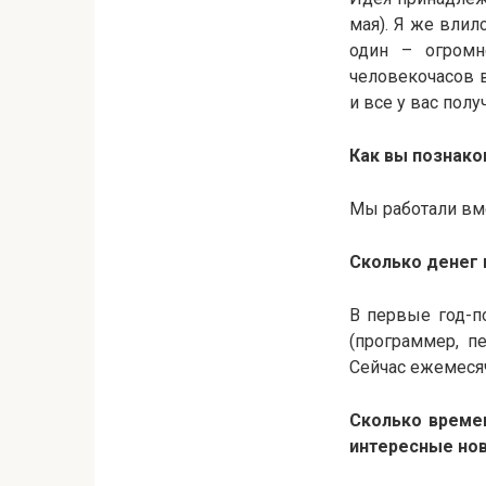
мая). Я же влил
один – огромн
человекочасов в
и все у вас получи
Как вы познако
Мы работали вме
Сколько денег 
В первые год-п
(программер, п
Сейчас ежемеся
Сколько времен
интересные нов