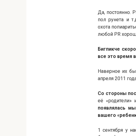
Да, постоянно. 
пол рунета и т
охота попиарить
любой PR хорош 
Бигпикче скор
все это время 
Наверное их бы
апреля 2011 год
Со стороны пос
её «родители»
появлялась мы
вашего «ребен
1 сентября у на