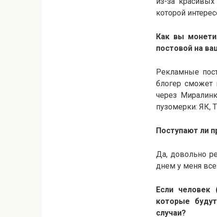
из-за красивых
которой интересе
Как вы монет
постовой на ва
Рекламные пост
блогер сможет 
через Миралинк
пузомерки: ЯК, 
Поступают ли п
Да, довольно ре
днем у меня все
Если человек 
которые будут
случаи?