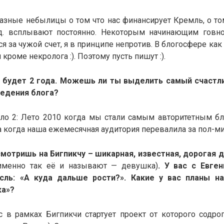
Разные небылицы о том что нас финансирует Кремль, о т
.д. всплывают постоянно. Некоторым начинающим говн
ся за чужой счет, я в принципе непротив. В блогосфере как
кроме некролога :). Поэтому пусть пишут :).
о будет 2 года. Можешь ли ты выделить самый счастл
ведения блога?
ло 2: Лето 2010 когда мы стали самым авторитетным бл
а когда наша ежемесячная аудитория перевалила за пол-м
мотришь на Бигпикчу – шикарная, известная, дорогая
 именно так её и называют — девушка)
. У вас с Евге
сль: «А куда дальше рости?». Какие у вас планы н
ка»?
с в рамках Бигпикчи стартует проект от которого содро