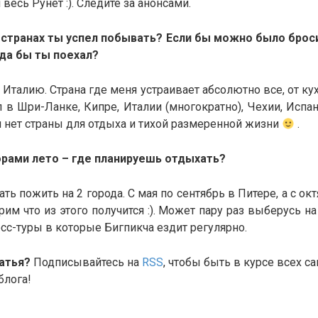
 весь Рунет :). Следите за анонсами.
х странах ты успел побывать? Если бы можно было броси
уда бы ты поехал?
 Италию. Страна где меня устраивает абсолютно все, от кух
в Шри-Ланке, Кипре, Италии (многократно), Чехии, Испании
 нет страны для отдыха и тихой размеренной жизни
.
горами лето – где планируешь отдыхать?
ть пожить на 2 города. С мая по сентябрь в Питере, а с ок
им что из этого получится :). Может пару раз выберусь н
есс-туры в которые Бигпикча ездит регулярно.
атья?
Подписывайтесь на
RSS
, чтобы быть в курсе всех 
блога!