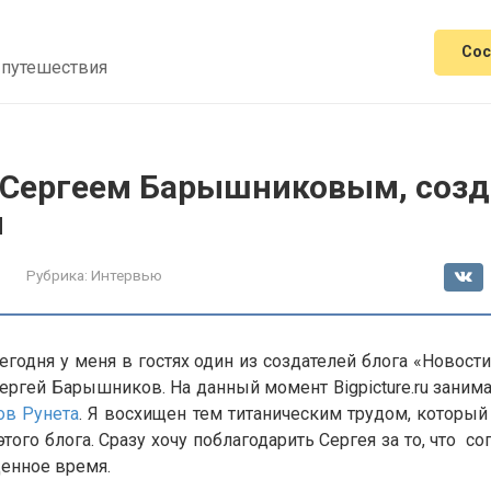
Сос
 путешествия
 Сергеем Барышниковым, соз
u
Рубрика:
Интервью
егодня у меня в гостях один из создателей блога «Новост
Сергей Барышников. На данный момент Bigpicture.ru заним
ов Рунета
. Я восхищен тем титаническим трудом, которы
того блога. Сразу хочу поблагодарить Сергея за то, что со
ценное время.