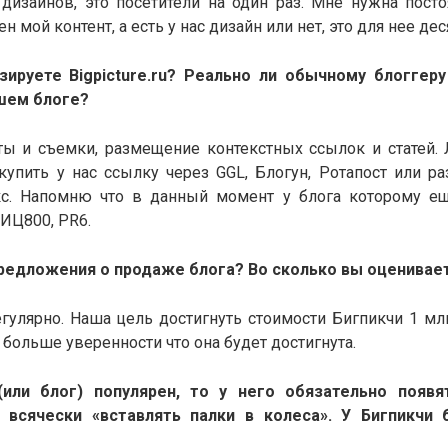
 дизайнов, это посетители на один раз. Мне нужна посто
н мой контент, а есть у нас дизайн или нет, это для нее де
изируете
Bigpicture.ru? Реально ли обычному блоггер
шем блоге?
ы и съемки, размещение контекстных ссылок и статей
купить у нас ссылку через GGL, Блогун, Ротапост или ра
с. Напомню что в данный момент у блога которому ещ
ТИЦ800, PR6.
редложения о продаже блога? Во сколько вы оценивае
гулярно. Наша цель достигнуть стоимости Бигпикчи 1 мл
 больше уверенности что она будет достигнута.
(или блог) популярен, то у него обязательно появят
 всячески «вставлять палки в колеса». У Бигпикчи