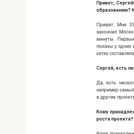
Привет, Сергей
образованию? К
Привет. Мне 35
закончил Моско
минуты. Первые
показы у одних 
сетях составляла
Сергей, есть л
Да, есть неско
например самый 
и другие проект
Кому принадле
роста проекта?
Идея принадлежа