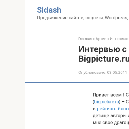
Перейти
Sidash
к
контенту
Продвижение сайтов, соцсети, Wordpress,
Главная
»
Архив
»
Интервью
Интервью с
Bigpicture.r
Опубликовано:
03.05.2011
Привет всем ! С
(
bigpicture.ru
) – 
в
рейтинге блог
детище авторы э
мне своё драго