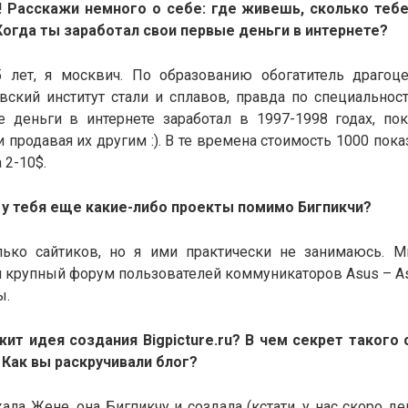
! Расскажи немного о себе: где живешь, сколько тебе
огда ты заработал свои первые деньги в интернете?
 лет, я москвич. По образованию обогатитель драгоц
вский институт стали и сплавов, правда по специальност
 деньги в интернете заработал
в 1997-1998 годах, по
и продавая их другим :). В те времена стоимость 1000 пок
 2-10$.
и у тебя еще какие-либо проекты помимо Бигпикчи?
лько сайтиков, но я ими практически не занимаюсь. 
крупный форум пользователей коммуникаторов Asus – Asu
ы.
жит идея создания
Bigpicture.ru? В чем секрет такого
 Как вы раскручивали блог?
ла Жене, она Бигпикчу и создала (кстати, у нас скоро д