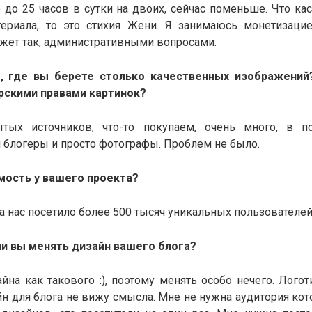
до 25 часов в сутки на двоих, сейчас поменьше. Что ка
ериала, то это стихия Жени. Я занимаюсь монетизацие
ажет так, административными вопросами.
т, где вы берете столько качественных изображени
рскими правами картинок?
ытых источников, что-то покупаем, очень много, в п
 блогеры и просто фотографы. Проблем не было.
мость у вашего проекта?
да нас посетило более 500 тысяч уникальных пользователей
ли вы менять дизайн вашего блога?
айна как такового :), поэтому менять особо нечего. Логот
йн для блога не вижу смысла. Мне не нужна аудитория кот