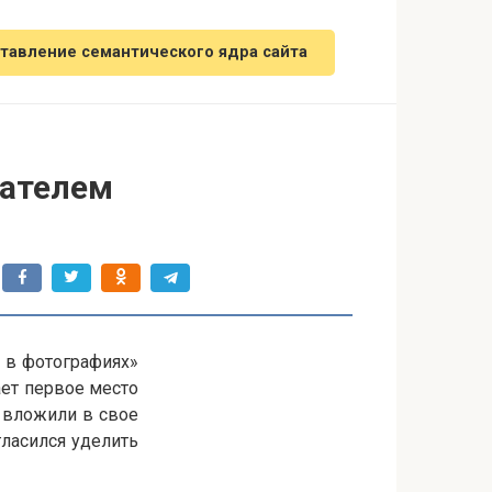
тавление семантического ядра сайта
дателем
и в фотографиях»
ает первое место
й вложили в свое
гласился уделить