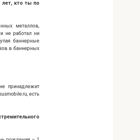
 лет, кто ты по
енных металлов,
и не работал ни
купая баннерные
азов в баннерных
Мне принадлежит
smobile.ru, есть
 стремительного
ень рождения – 1