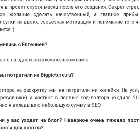
ся в проект спустя месяц после его создания. Секрет стре
ое желание сделать качественный, а главное прибы
 сутки на двоих, серьезная мотивация и понимание того 
тся :).
мились с Евгенией?
сте на одном развлекательном сайте
вы потратили на
Bigpicture.ru?
олтора на раскрутку мы не потратили ни копейки. На усл
ереводчики) и хостинг в первые год-полтора уходило 20
чно я вкладываю небольшую сумму в SEO.
и у вас уходит на блог? Наверное очень тяжело пос
ости для постов?