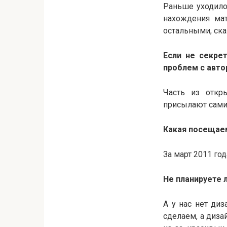
Раньше уходило 
нахождения мат
остальными, ск
Если не секре
проблем с авто
Часть из откр
присылают сами
Какая посещае
За март 2011 го
Не планируете 
А у нас нет диз
сделаем, а диза